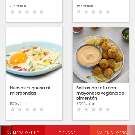
2116 visitas
1583 visitas
Huevos al queso al
Bolitas de tofu con
microondas
mayonesa vegana de
pimentón
1500 visitas
62272 visitas
COMPRA ONLINE
TIENDAS
VALES AHORRO