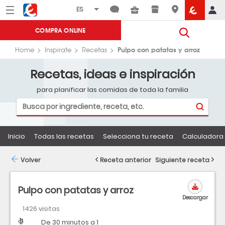
Menú
Eroski
COMPRA ONLINE
Pulpo con patatas y arroz
Home
Inspirate
Recetas
Recetas, ideas e inspiración
para planificar las comidas de toda la familia
Inicio
Todas las recetas
Selecciona tu receta
Calculadora 
Volver
Receta anterior
Siguiente receta
Pulpo con patatas y arroz
Descargar
1426 visitas
Dificultad
Tiempo
De 30 minutos a 1