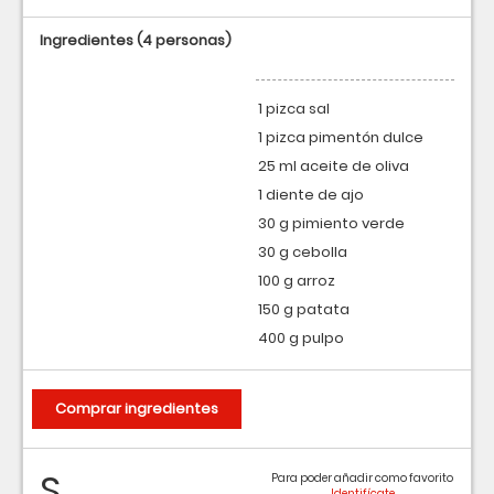
Ingredientes
(4 personas)
1 pizca sal
1 pizca pimentón dulce
25 ml aceite de oliva
1 diente de ajo
30 g pimiento verde
30 g cebolla
100 g arroz
150 g patata
400 g pulpo
Comprar ingredientes
S
Para poder añadir como favorito