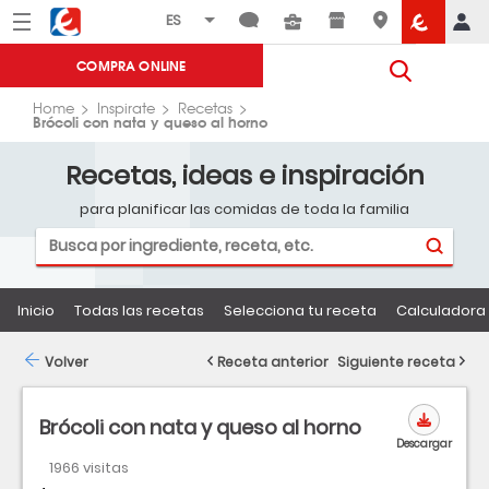
Menú
Eroski
COMPRA ONLINE
Home
Inspirate
Recetas
Brócoli con nata y queso al horno
Recetas, ideas e inspiración
para planificar las comidas de toda la familia
Inicio
Todas las recetas
Selecciona tu receta
Calculadora 
Volver
Receta anterior
Siguiente receta
Brócoli con nata y queso al horno
Descargar
1966 visitas