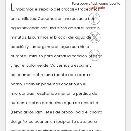
L
Para poder añadir como favorito
impiamos el repollo del brócoli y troceamos
en ramilletes. Cocemos en una cazuela con
agua hirviendo con una pizca de sal durante 5
minutos. Escurrimos el brócoli del agua de
cocción y sumergimos en agua con hielo
durante 1 minuto para cortar la cocción interior
y fijar el color verde. Volvemos a escurrir y
colocamos sobre una fuente apta para el
horno. También podemos cocerlo en el
microondas, resultando menor la pérdida de
nutrientes al no producirse agua de desecho
(remojar los ramilletes de brócoli bajo el chorro
del grifo, colocar en un recipiente apto para
microondas y cocinar a máxima potencia unos