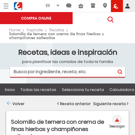
Menú
Eroski
COMPRA ONLINE
Home
Inspirate
Recetas
Solomillo de ternera con crema de finas hierbas y
champiñones salteados
Recetas, ideas e inspiración
para planificar las comidas de toda la familia
Inicio
Todas las recetas
Selecciona tu receta
Calculadora 
Volver
Receta anterior
Siguiente receta
Solomillo de ternera con crema de
Descargar
finas hierbas y champiñones