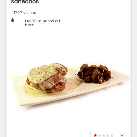
salteados
1727 visitas
Dificultad
Tiempo
De 30 minutos a 1
hora