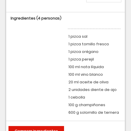
Ingredientes
(4 personas)
1 pizca sal
1 pizca tomillo fresco
1 pizca orégano
1 pizca perejil
100 ml nata líquida
100 ml vino blanco
20 ml aceite de oliva
2 unidades diente de ajo
1 cebolla
100 g champiñones
600 g solomillo de ternera