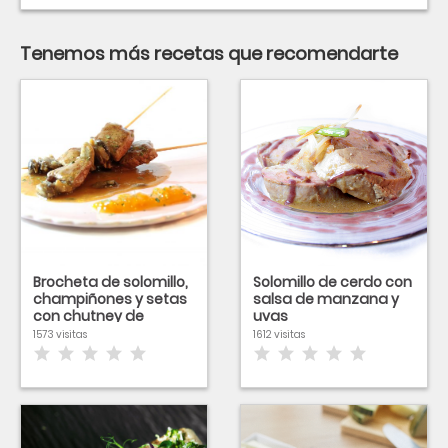
Tenemos más recetas que recomendarte
Brocheta de solomillo,
Solomillo de cerdo con
champiñones y setas
salsa de manzana y
con chutney de
uvas
cebolla y piña
1573 visitas
1612 visitas