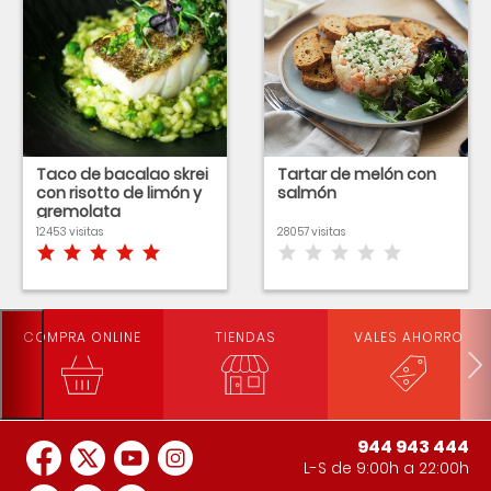
Taco de bacalao skrei
Tartar de melón con
con risotto de limón y
salmón
gremolata
12453 visitas
28057 visitas
COMPRA ONLINE
TIENDAS
VALES AHORRO
944 943 444
L-S de 9:00h a 22:00h