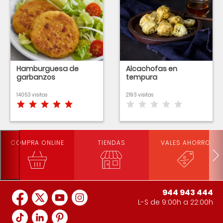
Hamburguesa de
Alcachofas en
garbanzos
tempura
14053 visitas
2193 visitas
COMPRA ONLINE
TIENDAS
VALES AHORRO
944 943 444
L-S de 9:00h a 22:00h