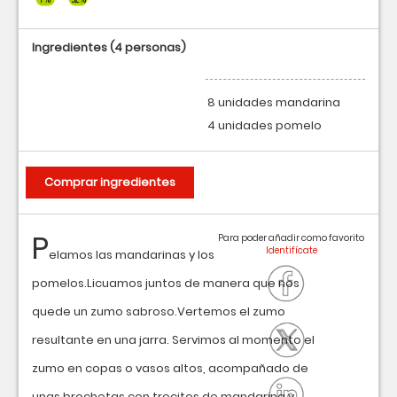
Ingredientes
(4 personas)
8 unidades mandarina
4 unidades pomelo
Comprar ingredientes
P
Para poder añadir como favorito
elamos las mandarinas y los
pomelos.Licuamos juntos de manera que nos
quede un zumo sabroso.Vertemos el zumo
resultante en una jarra. Servimos al momento el
zumo en copas o vasos altos, acompañado de
unas brochetas con trocitos de mandarina y