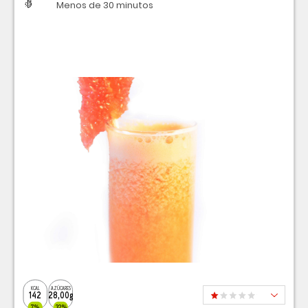
Dificultad
Tiempo
Menos de 30 minutos
KCAL
AZÚCARES
142
28,00g
7%
32%