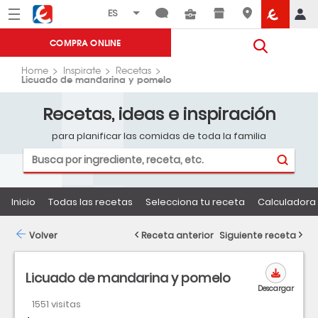
Menú
Eroski
COMPRA ONLINE
Home
Inspirate
Recetas
Licuado de mandarina y pomelo
Recetas, ideas e inspiración
para planificar las comidas de toda la familia
Inicio
Todas las recetas
Selecciona tu receta
Calculadora 
Volver
Receta anterior
Siguiente receta
Licuado de mandarina y pomelo
Descargar
1551 visitas