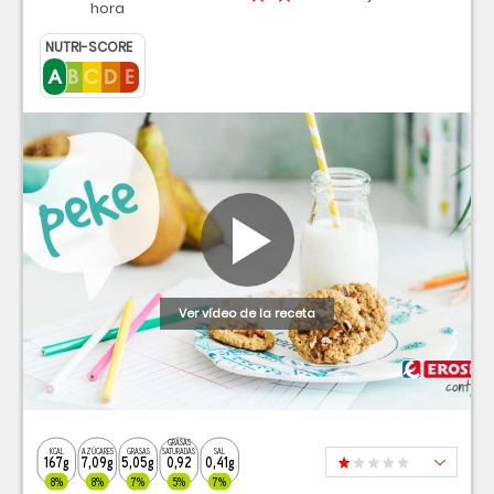
hora
NUTRI-SCORE
Ver vídeo de la receta
GRASAS
KCAL
AZÚCARES
GRASAS
SATURADAS
SAL
167g
7,09g
5,05g
0,92
0,41g
8%
8%
7%
5%
7%