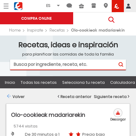
Menú
Eroski
COMPRA ONLINE
Olo-cookieak madariarekin
Home
Inspirate
Recetas
Recetas, ideas e inspiración
para planificar las comidas de toda la familia
Inicio
Todas las recetas
Selecciona tu receta
Calculadora 
Volver
Receta anterior
Siguiente receta
Olo-cookieak madariarekin
Descargar
5744 visitas
Dificultad
Tiempo
Precio bajo
De 30 minutos a 1
Precio bajo