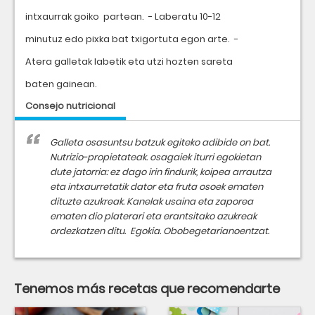
intxaurrak goiko partean. - Laberatu 10-12
minutuz edo pixka bat txigortuta egon arte. -
Atera galletak labetik eta utzi hozten sareta
baten gainean.
Consejo nutricional
Galleta osasuntsu batzuk egiteko adibide on bat.
Nutrizio-propietateak. osagaiek iturri egokietan
dute jatorria: ez dago irin findurik, koipea arrautza
eta intxaurretatik dator eta fruta osoek ematen
dituzte azukreak. Kanelak usaina eta zaporea
ematen dio platerari eta erantsitako azukreak
ordezkatzen ditu. Egokia. Obobegetarianoentzat.
Tenemos más recetas que recomendarte