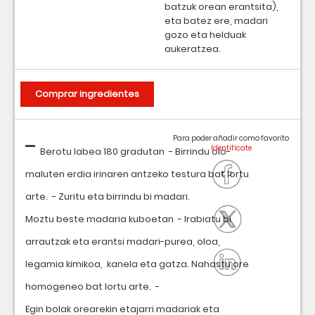
batzuk orean erantsita),
eta batez ere, madari
gozo eta helduak
aukeratzea.
Comprar ingredientes
-
Para poder añadir como favorito
Berotu labea 180 gradutan - Birrindu olo-
maluten erdia irinaren antzeko testura bat lortu
arte. - Zuritu eta birrindu bi madari.
Moztu beste madaria kuboetan - Irabiatu bi
arrautzak eta erantsi madari-purea, oloa,
legamia kimikoa, kanela eta gatza. Nahastu ore
homogeneo bat lortu arte. -
Egin bolak orearekin etajarri madariak eta