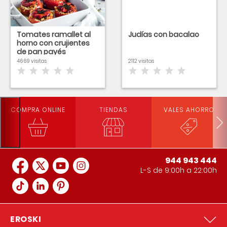
Tomates ramallet al
Judías con bacalao
horno con crujientes
de pan payés
4669 visitas
2112 visitas
COMPRA ONLINE
TIENDAS
VALES AHORRO
944 943 444
L-S de 9:00h a 22:00h
EROSKI