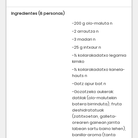
Ingredientes
(8 personas)
-200 g olo-maluta n
-2 arrautza n
-3 madari n
-25 g intxaur n
-½ koilarakadatxo legamia
kimiko
-½ koilarakadatxo kanela-
hauts n
-Gatz apur bat n
-Gozatzeko aukerak:
datilak (olo-malutekin
batera birrinduta), fruta
deshidratatuak
(zatitxoetan, galleta-
orearen gainean jarrita
labean sartu baino lehen),
banilla-aroma (tanta