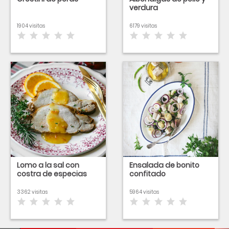
verdura
1904 visitas
6179 visitas
Lomo a la sal con
Ensalada de bonito
costra de especias
confitado
3362 visitas
5964 visitas