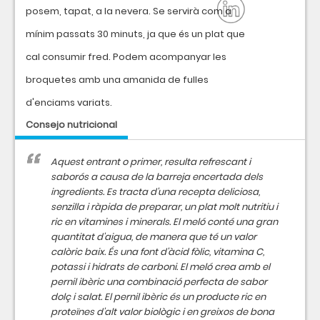
posem, tapat, a la nevera. Se servirà com a
mínim passats 30 minuts, ja que és un plat que
cal consumir fred. Podem acompanyar les
broquetes amb una amanida de fulles
d'enciams variats.
Consejo nutricional
Aquest entrant o primer, resulta refrescant i
saborós a causa de la barreja encertada dels
ingredients. Es tracta d'una recepta deliciosa,
senzilla i ràpida de preparar, un plat molt nutritiu i
ric en vitamines i minerals. El meló conté una gran
quantitat d'aigua, de manera que té un valor
calòric baix. És una font d'àcid fòlic, vitamina C,
potassi i hidrats de carboni. El meló crea amb el
pernil ibèric una combinació perfecta de sabor
dolç i salat. El pernil ibèric és un producte ric en
proteïnes d'alt valor biològic i en greixos de bona