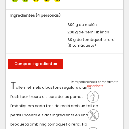
Ingredientes
(4 personas)
800 g de melón
200 g de pernil ibèricn
80 g de tomàquet cirerol
(8 tomàquets)
Comprar ingredientes
T
Para poder añadir como favorito
allem el meló a bastons regulars o amb
l'estri per treure els cors de les pomes.
Emboliquem cada tros de meló amb un tall de
pernil i posem els dos ingredients en una
broqueta amb mig tomàquet cirerol. Ho