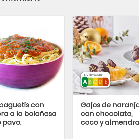
NUTRI-SCORE
paguetis con
Gajos de naranj
bra a la boloñesa
con chocolate,
 pavo.
coco y almendr