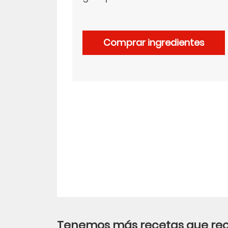
LinkedIn
Comprar ingredientes
Tenemos más recetas que r