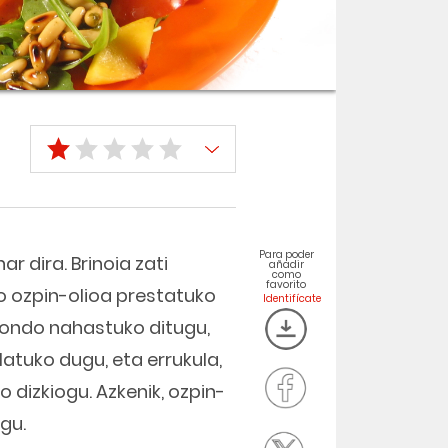
Para poder
r dira. Brinoia zati
añadir
como
favorito
o ozpin-olioa prestatuko
ia ondo nahastuko ditugu,
latuko dugu, eta errukula,
 dizkiogu. Azkenik, ozpin-
gu.