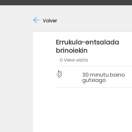
Volver
Errukula-entsalada
brinoiekin
0 View visita
Dificultad
Tiempo
30 minutu baino
gutxiago