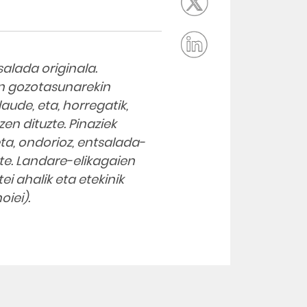
alada originala.
en gozotasunarekin
aude, eta, horregatik,
en dituzte. Pinaziek
ta, ondorioz, entsalada-
te. Landare-elikagaien
i ahalik eta etekinik
oiei).