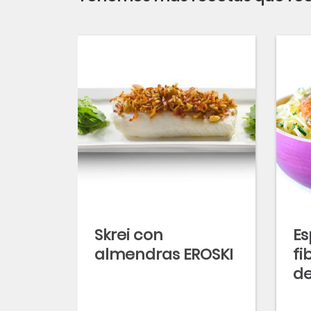
Skrei con
Es
almendras EROSKI
fi
de