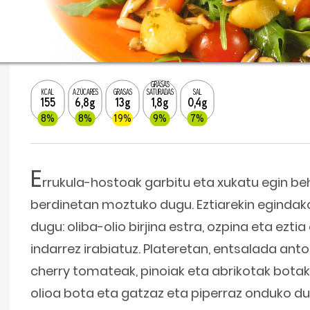
GRASAS
KCAL
AZÚCARES
GRASAS
SATURADAS
SAL
155
6,8g
13g
1,8g
0,4g
8%
8%
19%
9%
7%
E
rrukula-hostoak garbitu eta xukatu egin beha
berdinetan moztuko dugu. Eztiarekin egindak
dugu: oliba-olio birjina estra, ozpina eta ezt
indarrez irabiatuz. Plateretan, entsalada anto
cherry tomateak, pinoiak eta abrikotak botako
olioa bota eta gatzaz eta piperraz onduko du