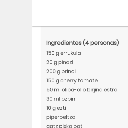
Ingredientes
(4 personas)
150 g errukula
20 g pinazi
200 g brinoi
150 g cherry tomate
50 ml oliba-olio birjina estra
Descargar
30 ml ozpin
Facebook
10 g ezti
piperbeltza
Twitter
gatz pixka bat