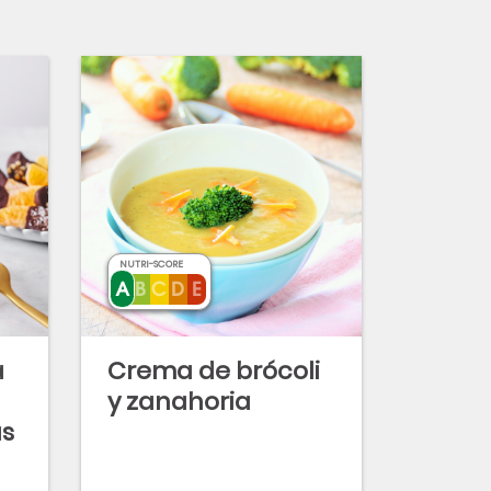
NUTRI-SCORE
a
Crema de brócoli
y zanahoria
as