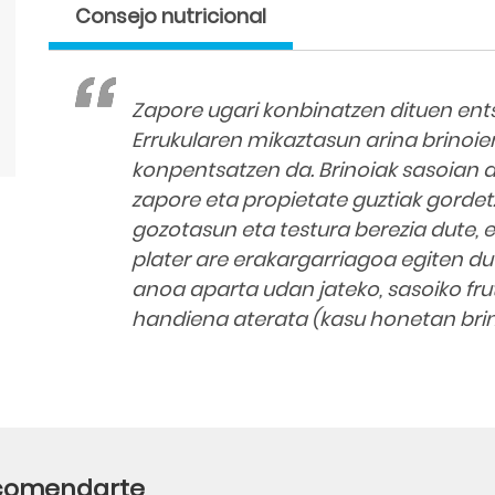
Consejo nutricional
Zapore ugari konbinatzen dituen ents
Errukularen mikaztasun arina brinoi
konpentsatzen da. Brinoiak sasoian d
zapore eta propietate guztiak gordetz
gozotasun eta testura berezia dute, e
plater are erakargarriagoa egiten du
anoa aparta udan jateko, sasoiko frute
handiena aterata (kasu honetan brin
ecomendarte