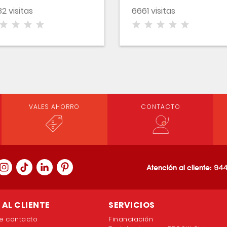
2 visitas
6661 visitas
VALES AHORRO
CONTACTO
Atención al cliente:
944
AL CLIENTE
SERVICIOS
e contacto
Financiación