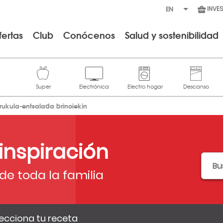
INVE
fertas
Club
Conócenos
Salud y sostenibilidad
rrukula-entsalada brinoiekin
 inspiración
de toda la familia
ecciona tu receta