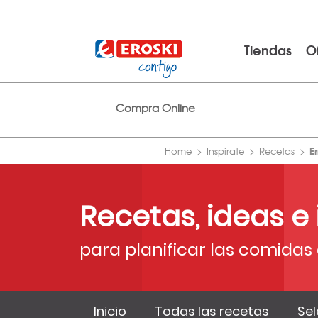
Tiendas
O
Compra Online
E
Home
Inspirate
Recetas
Recetas, ideas e
para planificar las comidas 
Inicio
Todas las recetas
Sel