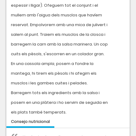
espessir i lligar). Ofeguem tot el conjunt i el
mullem amb l'aigua dels musclos que havíem
reservat. Empolvorem amb una mica de julivert i
salem al punt. Traiem els musclos de la closca i
barregem la carn amb la salsa marinera. Un cop
cuits els pèsols, s'escorren en un colador gran.
En una cassola ampla, posem a fondre la
mantega, hi tirem els pèsols i hi afegim els
musclos i les gambes cuites i pelades.
Barregem tots els ingredients amb la salsa i
posem en una plàtera i ho servim de seguida en
els plats també temperats.
Consejo nutricional