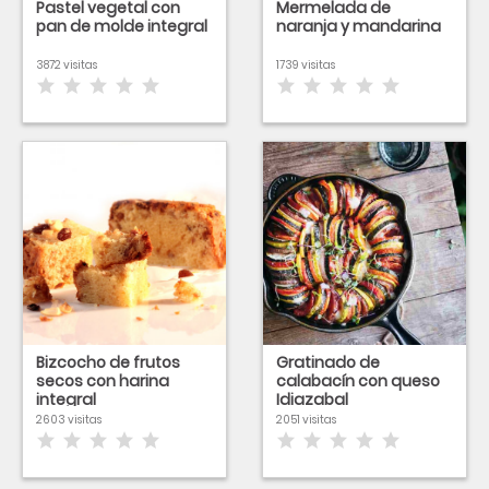
Pastel vegetal con
Mermelada de
pan de molde integral
naranja y mandarina
3872 visitas
1739 visitas
Bizcocho de frutos
Gratinado de
secos con harina
calabacín con queso
integral
Idiazabal
2603 visitas
2051 visitas