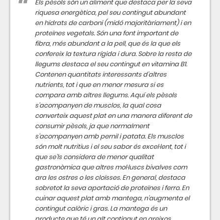
Els pèsols són un aliment que destaca per la seva
riquesa energètica, pel seu contingut abundant
en hidrats de carboni (midó majoritàriament) i en
proteïnes vegetals. Són una font important de
fibra, més abundant a la pell, que és la que els
confereix la textura rígida i dura. Sobre la resta de
llegums destaca el seu contingut en vitamina B1.
Contenen quantitats interessants d'altres
nutrients, tot i que en menor mesura si es
compara amb altres llegums. Aquí els pèsols
s'acompanyen de musclos, la qual cosa
converteix aquest plat en una manera diferent de
consumir pèsols, ja que normalment
s'acompanyen amb pernil i patata. Els musclos
són molt nutritius i el seu sabor és excel·lent, tot i
que se'ls considera de menor qualitat
gastronòmica que altres mol·luscs bivalves com
ara les ostres o les cloïsses. En general, destaca
sobretot la seva aportació de proteïnes i ferro. En
cuinar aquest plat amb mantega, n'augmenta el
contingut calòric i gras. La mantega és un
producte que té un alt contingut en greixos,