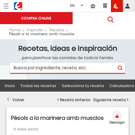
Menú
Eroski
COMPRA ONLINE
Home
Inspirate
Recetas
Pèsols a la marinera amb musclos
Recetas, ideas e inspiración
para planificar las comidas de toda la familia
Inicio
Todas las recetas
Selecciona tu receta
Calculadora 
Volver
Receta anterior
Siguiente receta
Pèsols a la marinera amb musclos
Descargar
0 View visita