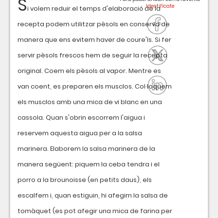
S
i volem reduir el temps d'elaboració de la
recepta podem utilitzar pèsols en conserva de
manera que ens evitem haver de coure'ls. Si fer
servir pèsols frescos hem de seguir la recepta
original. Coem els pèsols al vapor. Mentre es
van coent, es preparen els musclos. Col·loquem
els musclos amb una mica de vi blanc en una
cassola. Quan s'obrin escorrem l'aigua i
reservem aquesta aigua per a la salsa
marinera. Elaborem la salsa marinera de la
manera següent: piquem la ceba tendra i el
porro a la brounoisse (en petits daus), els
escalfem i, quan estiguin, hi afegim la salsa de
tomàquet (es pot afegir una mica de farina per