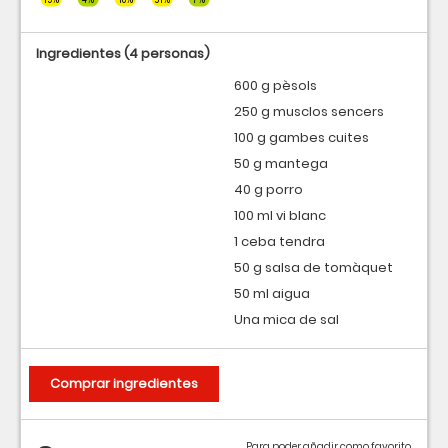
Ingredientes
(4 personas)
600 g pèsols
250 g musclos sencers
100 g gambes cuites
50 g mantega
40 g porro
100 ml vi blanc
1 ceba tendra
50 g salsa de tomàquet
50 ml aigua
Una mica de sal
Comprar ingredientes
Para poder añadir como favorito