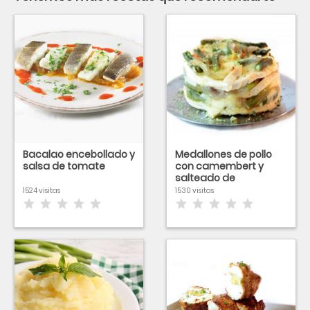
Bacalao encebollado y
Medallones de pollo
salsa de tomate
con camembert y
salteado de
espárragos trigueros
1524 visitas
1530 visitas