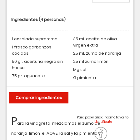
Ingredientes
(4 personas)
1 ensalada supremme
35 ml. aceite de oliva
virgen extra
1 frasco garbanzos
cocidos
25 ml. zumo de naranja
50 gr. aceituna negra sin
25 ml zumo limón
hueso
Mg sal
75 gr. aguacate
G pimienta
Comprar ingredientes
P
Para poder añadir como favorito
ara la vinagreta, mezclamos el zumo de
naranja, limón, el AOVE, la sal y la pimienta y