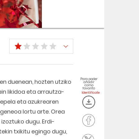
Para poder
ten duenean, hozten utziko
añadir
como
favorito
in likidoa eta arrautza-
e epela eta azukrearen
geneoa lortu arte. Orea
izoztuko dugu. Erdi-
ekin txikitu egingo dugu,