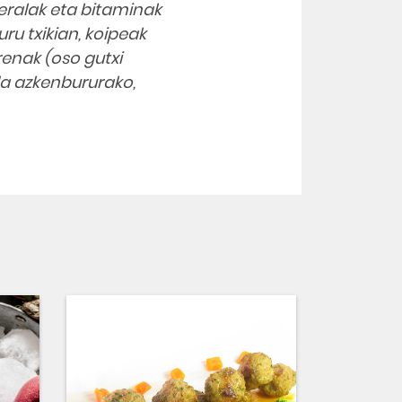
eralak eta bitaminak
uru txikian, koipeak
enak (oso gutxi
da azkenbururako,