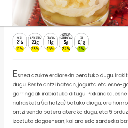
GRASAS
KCAL
AZÚCARES
GRASAS
SATURADAS
SAL
216
23g
11g
5g
0,1g
11%
26%
15%
24%
1%
E
snea azukre erdiarekin berotuko dugu. Iraki
dugu. Beste ontzi batean, jogurta eta esne-ga
gorringoak irabiatuko ditugu. Pixkanaka, esn
nahasketa (ia hotza) botako diogu, ore homo
ontzi sendo batera aterako dugu, eta 5 orduz 
izoztuta dagoenean, koilara edo sardexka bat