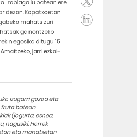
o. Irabiagailu batean ere
 har dezan. Kopatxoetan
 gabeko mahats zuri
mahatsak gainontzeko
ekin egosiko ditugu 15
Amaitzeko, jarri ezkai-
o izugarri gozoa eta
n fruta batean
kiak (jogurta, esnea,
, nagusiki. Horrek
kietan eta mahatsetan