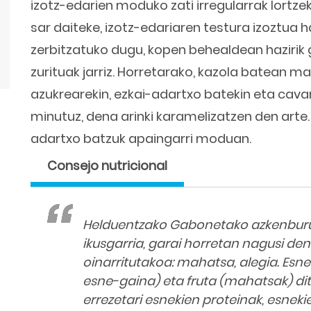
izotz-edarien moduko zati irregularrak lortzek
sar daiteke, izotz-edariaren testura izoztua
zerbitzatuko dugu, kopen behealdean hazirik
zurituak jarriz. Horretarako, kazola batean 
azukrearekin, ezkai-adartxo batekin eta cavar
minutuz, dena arinki karamelizatzen den arte. 
adartxo batzuk apaingarri moduan.
Consejo nutricional
Helduentzako Gabonetako azkenburuk
ikusgarria, garai horretan nagusi de
oinarritutakoa: mahatsa, alegia. Esne
esne-gaina) eta fruta (mahatsak) ditu
errezetari esnekien proteinak, esne