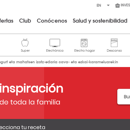
INVE
fertas
Club
Conócenos
Salud y sostenibilidad
ogurt eta mahatsen izotz-edaria cava- eta ezkai-karameluarekin
 inspiración
de toda la familia
ecciona tu receta