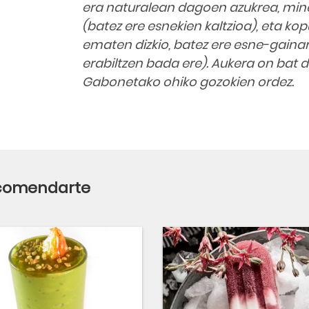
era naturalean dagoen azukrea, min
(batez ere esnekien kaltzioa), eta kop
ematen dizkio, batez ere esne-gainar
erabiltzen bada ere). Aukera on bat 
Gabonetako ohiko gozokien ordez.
ecomendarte