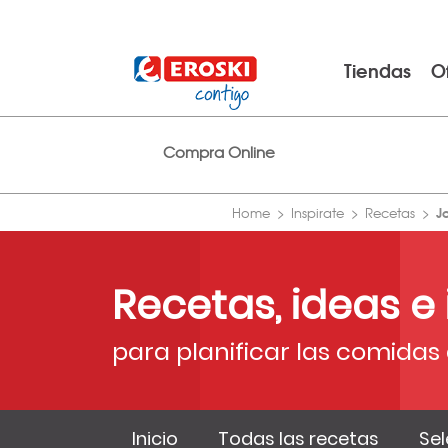
Tiendas
O
Compra Online
J
Home
Inspirate
Recetas
Recetas, ideas e
para planificar las comidas 
Inicio
Todas las recetas
Sel