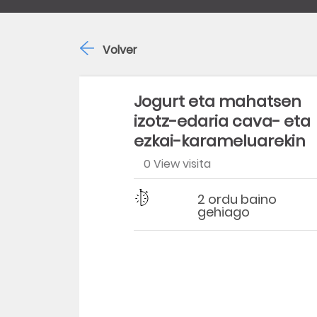
Volver
Jogurt eta mahatsen
izotz-edaria cava- eta
ezkai-karameluarekin
0 View visita
Dificultad
Tiempo
2 ordu baino
gehiago