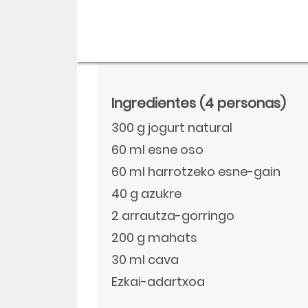
Ingredientes
(4 personas)
300 g jogurt natural
60 ml esne oso
60 ml harrotzeko esne-gain
40 g azukre
2 arrautza-gorringo
Descargar
200 g mahats
Facebook
30 ml cava
Ezkai-adartxoa
Twitter