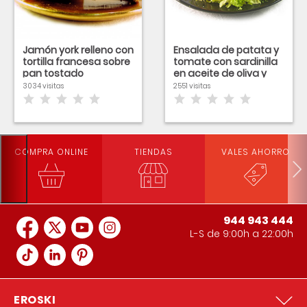
Jamón york relleno con
Ensalada de patata y
tortilla francesa sobre
tomate con sardinilla
pan tostado
en aceite de oliva y
queso de cabra
3034 visitas
2551 visitas
COMPRA ONLINE
TIENDAS
VALES AHORRO
944 943 444
L-S de 9:00h a 22:00h
EROSKI