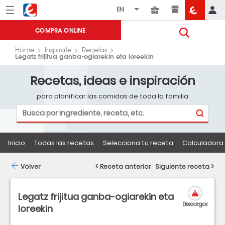
Menú
Eroski
COMPRA ONLINE
Home
Inspirate
Recetas
Legatz frijitua ganba-ogiarekin eta loreekin
Recetas, ideas e inspiración
para planificar las comidas de toda la familia
Inicio
Todas las recetas
Selecciona tu receta
Calculadora 
Volver
Receta anterior
Siguiente receta
Legatz frijitua ganba-ogiarekin eta
Descargar
loreekin