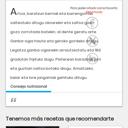
A
Para poder añadir como favorito
rtoa, baratxuri berriak eta barrengorriak
salteatuko ditugu olioarekin eta saltsa gazi-
gozo zorrotada batekin, al dente geratu arte.
Ganba-ogia hautsi eta geroko gordeko ditugu.
Legatza ganba-ogiarekin arrautzeztatu eta 180
gradutan frijituko dugu. Platerean barazkiak jarri
eta guztiari saltsa botako diogu. Amaitzeko,
belar eta lore jangarriak gehituko ditugu.
Consejo nutricional
Tenemos más recetas que recomendarte