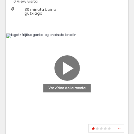
0 View visita
Dificultad
Tiempo
30 minutu baino
gutxiago
Ver vídeo de la receta