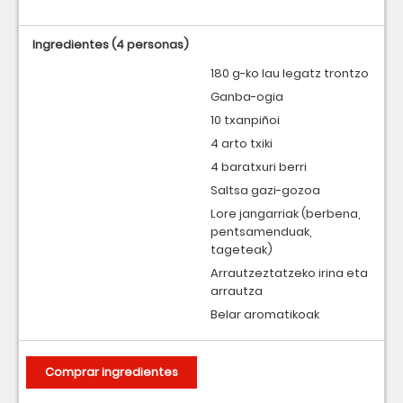
Ingredientes
(4 personas)
180 g-ko lau legatz trontzo
Ganba-ogia
10 txanpiñoi
4 arto txiki
4 baratxuri berri
Saltsa gazi-gozoa
Lore jangarriak (berbena,
pentsamenduak,
tageteak)
Arrautzeztatzeko irina eta
arrautza
Belar aromatikoak
Comprar ingredientes