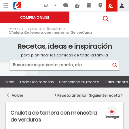
Menú
Eroski
COMPRA ONLINE
Home
Inspirate
Recetas
Chuleta de ternera con menestra de verduras
Recetas, ideas e inspiración
para planificar las comidas de toda la familia
Inicio
Todas las recetas
Selecciona tu receta
Calculadora 
Volver
Receta anterior
Siguiente receta
Chuleta de ternera con menestra
Descargar
de verduras