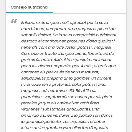
Consejo nutricional
El llobarro és un peix molt apreciat per la seva
carn blanca, compacta, amb poques espines i de
sabor fi i delicat. De la seva composició nutricional
destaca el contingut en proteïnes d'alta qualitat i
minerals com ara iode, fòsfor, potassi i magnesi.
Com que es tracta d'un peix blanc, l'aportació de
greixos és baixa. Això el fa especialment indicat
per a les dietes per perdre pes. A més, el greix que
contenen els peixos és de tipus insaturat,
saludable. Es prepara amb gambes, un aliment
ric en iode, ferro, proteïnes, calci, potassi, zinc,
magnesi, sodi i vitamines B3, B9 i B12. Les
guarnicions vegetals són un encert per als plats
proteics, ja que els enriqueixen amb fibra,
vitamines i substàncies antioxidants. Una
amanida o unes verdures a la planxa són, doncs,
la guarnició perfecta. Les espècies i el sabor
intens de les gambes vermelles fan d'aquesta