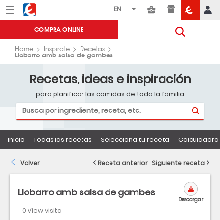
Menú
Eroski
COMPRA ONLINE
Home
Inspirate
Recetas
Llobarro amb salsa de gambes
Recetas, ideas e inspiración
para planificar las comidas de toda la familia
Inicio
Todas las recetas
Selecciona tu receta
Calculadora 
Volver
Receta anterior
Siguiente receta
Llobarro amb salsa de gambes
Descargar
0 View visita