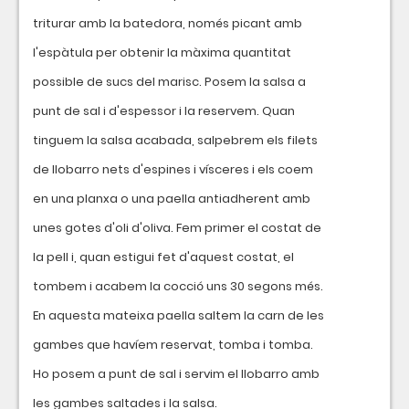
triturar amb la batedora, només picant amb
l'espàtula per obtenir la màxima quantitat
possible de sucs del marisc. Posem la salsa a
punt de sal i d'espessor i la reservem. Quan
tinguem la salsa acabada, salpebrem els filets
de llobarro nets d'espines i vísceres i els coem
en una planxa o una paella antiadherent amb
unes gotes d'oli d'oliva. Fem primer el costat de
la pell i, quan estigui fet d'aquest costat, el
tombem i acabem la cocció uns 30 segons més.
En aquesta mateixa paella saltem la carn de les
gambes que havíem reservat, tomba i tomba.
Ho posem a punt de sal i servim el llobarro amb
les gambes saltades i la salsa.