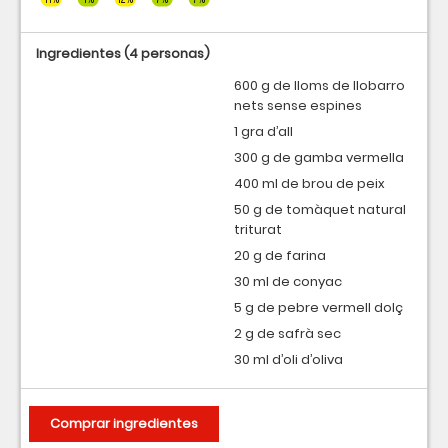
Ingredientes
(4 personas)
600 g de lloms de llobarro
nets sense espines
1 gra d’all
300 g de gamba vermella
400 ml de brou de peix
50 g de tomàquet natural
triturat
20 g de farina
30 ml de conyac
5 g de pebre vermell dolç
2 g de safrà sec
30 ml d’oli d’oliva
Comprar ingredientes