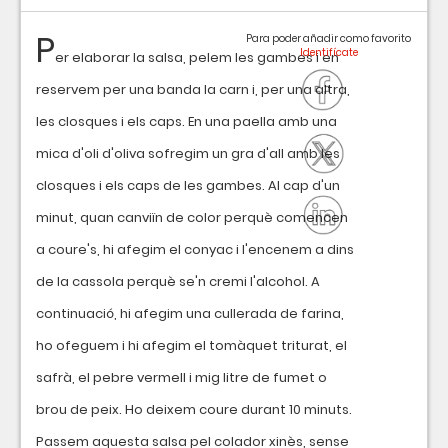
P
Para poder añadir como favorito
er elaborar la salsa, pelem les gambes i en
reservem per una banda la carn i, per una altra,
les closques i els caps. En una paella amb una
mica d'oli d'oliva sofregim un gra d'all amb les
closques i els caps de les gambes. Al cap d'un
minut, quan canviïn de color perquè comencen
a coure's, hi afegim el conyac i l'encenem a dins
de la cassola perquè se'n cremi l'alcohol. A
continuació, hi afegim una cullerada de farina,
ho ofeguem i hi afegim el tomàquet triturat, el
safrà, el pebre vermell i mig litre de fumet o
brou de peix. Ho deixem coure durant 10 minuts.
Passem aquesta salsa pel colador xinès, sense