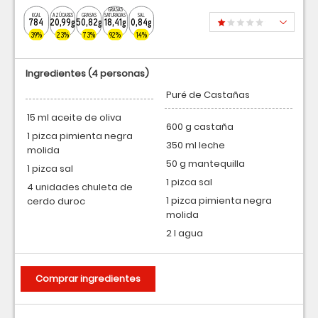
GRASAS
KCAL
AZÚCARES
GRASAS
SATURADAS
SAL
784
20,99g
50,82g
18,41g
0,84g
39%
23%
73%
92%
14%
Ingredientes
(4 personas)
Puré de Castañas
15 ml aceite de oliva
600 g castaña
1 pizca pimienta negra
350 ml leche
molida
50 g mantequilla
1 pizca sal
1 pizca sal
4 unidades chuleta de
1 pizca pimienta negra
cerdo duroc
molida
2 l agua
Comprar ingredientes