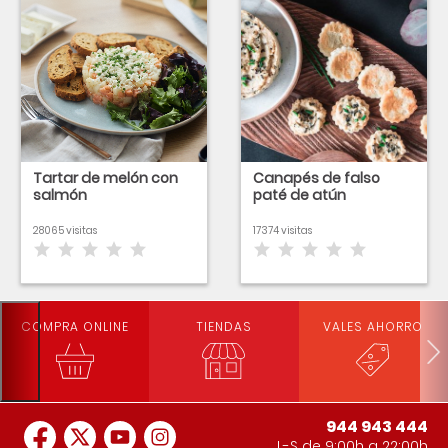
Tartar de melón con
Canapés de falso
salmón
paté de atún
28065 visitas
17374 visitas
COMPRA ONLINE
TIENDAS
VALES AHORRO
944 943 444
L-S de 9:00h a 22:00h