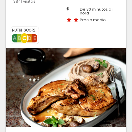
3841 visitas
Región
Dificultad
Tiempo
Precio medio
De 30 minutos a 1
hora
Precio medio
NUTRI-SCORE