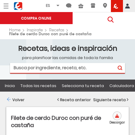
Menú
Eroski
COMPRA ONLINE
Home
Inspirate
Recetas
Filete de cerdo Duroc con puré de castaña
Recetas, ideas e inspiración
para planificar las comidas de toda la familia
Inicio
Todas las recetas
Selecciona tu receta
Calculadora 
Volver
Receta anterior
Siguiente receta
Filete de cerdo Duroc con puré de
Descargar
castaña