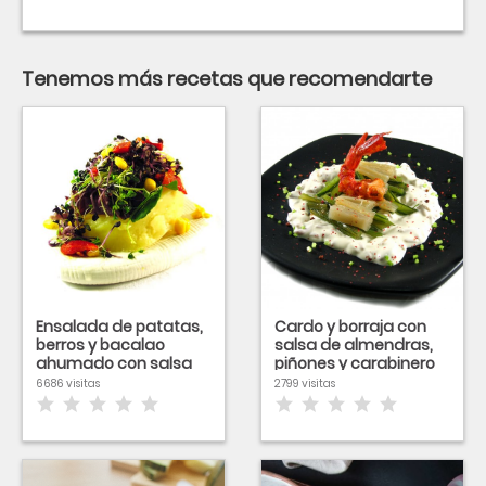
Tenemos más recetas que recomendarte
Ensalada de patatas,
Cardo y borraja con
berros y bacalao
salsa de almendras,
ahumado con salsa
piñones y carabinero
de Kefir
plancha
6686 visitas
2799 visitas