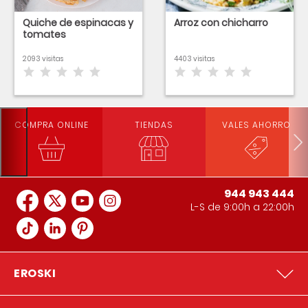
Quiche de espinacas y
Arroz con chicharro
tomates
2093 visitas
4403 visitas
COMPRA ONLINE
TIENDAS
VALES AHORRO
944 943 444
L-S de 9:00h a 22:00h
EROSKI