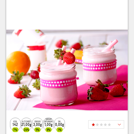
GRASAS
KCAL
AZÚCARES
GRASAS
SATURADAS
SAL
142
21,00g
3,00g
1,00g
0,00g
7%
24%
5%
8%
1%