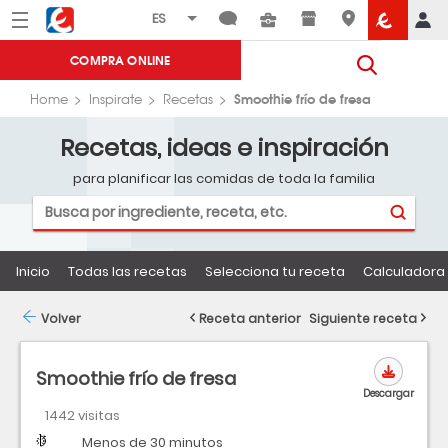
Menú
Eroski
COMPRA ONLINE
Smoothie frío de fresa
Home
Inspirate
Recetas
Recetas, ideas e inspiración
para planificar las comidas de toda la familia
Inicio
Todas las recetas
Selecciona tu receta
Calculadora 
Volver
Receta anterior
Siguiente receta
Smoothie frío de fresa
Descargar
1442 visitas
Dificultad
Tiempo
Menos de 30 minutos