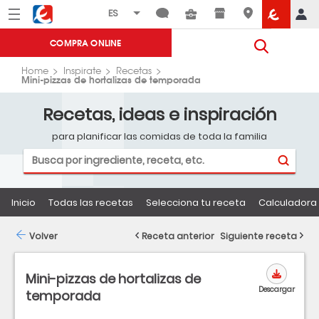
Menú
Eroski
COMPRA ONLINE
Home
Inspirate
Recetas
Mini-pizzas de hortalizas de temporada
Recetas, ideas e inspiración
para planificar las comidas de toda la familia
Inicio
Todas las recetas
Selecciona tu receta
Calculadora 
Volver
Receta anterior
Siguiente receta
Mini-pizzas de hortalizas de
Descargar
temporada