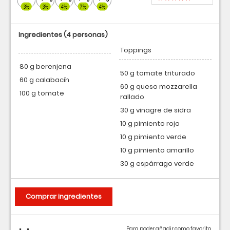
3%
3%
4%
7%
4%
Ingredientes
(4 personas)
Toppings
80 g berenjena
50 g tomate triturado
60 g calabacín
60 g queso mozzarella
100 g tomate
rallado
30 g vinagre de sidra
10 g pimiento rojo
10 g pimiento verde
10 g pimiento amarillo
30 g espárrago verde
Comprar ingredientes
Para poder añadir como favorito