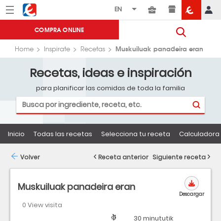
Menú
Eroski
COMPRA ONLINE
Muskuiluak panadeira eran
Home
Inspirate
Recetas
Recetas, ideas e inspiración
para planificar las comidas de toda la familia
Inicio
Todas las recetas
Selecciona tu receta
Calculadora 
Volver
Receta anterior
Siguiente receta
Muskuiluak panadeira eran
Descargar
0 View visita
Región
Dificultad
Tiempo
30 minututik