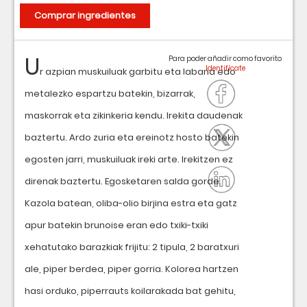
Comprar ingredientes
U
Para poder añadir como favorito
r azpian muskuiluak garbitu eta labana edo
metalezko espartzu batekin, bizarrak,
maskorrak eta zikinkeria kendu. Irekita daudenak
baztertu. Ardo zuria eta ereinotz hosto batekin
egosten jarri, muskuiluak ireki arte. Irekitzen ez
direnak baztertu. Egosketaren salda gorde.
Kazola batean, oliba-olio birjina estra eta gatz
apur batekin brunoise eran edo txiki-txiki
xehatutako barazkiak frijitu: 2 tipula, 2 baratxuri
ale, piper berdea, piper gorria. Kolorea hartzen
hasi orduko, piperrauts koilarakada bat gehitu,