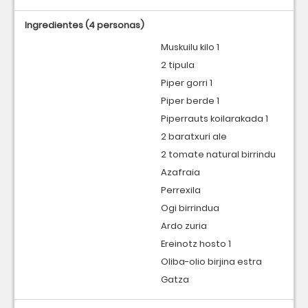
Ingredientes
(4 personas)
Muskuilu kilo 1
2 tipula
Piper gorri 1
Piper berde 1
Piperrauts koilarakada 1
2 baratxuri ale
2 tomate natural birrindu
Azafraia
Perrexila
Ogi birrindua
Ardo zuria
Ereinotz hosto 1
Oliba-olio birjina estra
Gatza