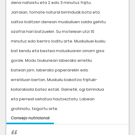
dena nahastu eta 2 edo 3 minutuz frijitu.
Jarraian, tomate natural birrinduak bota eta
saltsa loditzen denean muskuiluen salda gehitu
azafrai hari batzuekin. Su motelean utzi 10
minutuz edo berriro loditu arte. Muskuiluei kusku
bat kendu eta bestea moluskuaren oinarri gisa
gorde. Modu txukunean laberako erretilu
batean jarri, laberako paperarekin edo
erretiluan bertan. Muskuilu bakoitza frijituki-
koilarakada batez estali. Gainetik, ogi birrindua
eta perrexil xehatua hautseztatu. Labean
gratinatu, txigortu arte.
Consejo nutricional