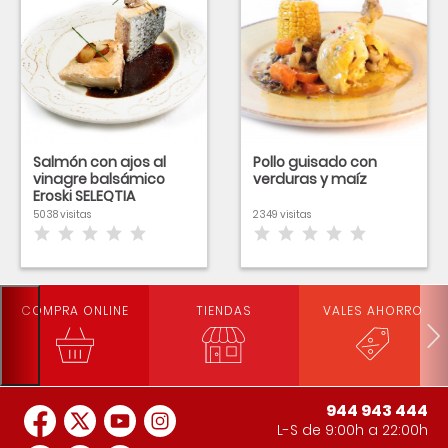
Salmón con ajos al
Pollo guisado con
vinagre balsámico
verduras y maíz
Eroski SELEQTIA
5038 visitas
2349 visitas
COMPRA ONLINE
TIENDAS
VALES AHORRO
944 943 444
L-S de 9:00h a 22:00h