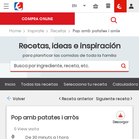
Menú
Eroski
COMPRA ONLINE
Pop amb patates i arròs
Home
Inspirate
Recetas
Recetas, ideas e inspiración
para planificar las comidas de toda la familia
Inicio
Todas las recetas
Selecciona tu receta
Calculadora 
Volver
Receta anterior
Siguiente receta
Pop amb patates i arròs
Descargar
0 View visita
Dificultad
Tiempo
De 30 minuts a 1 hora