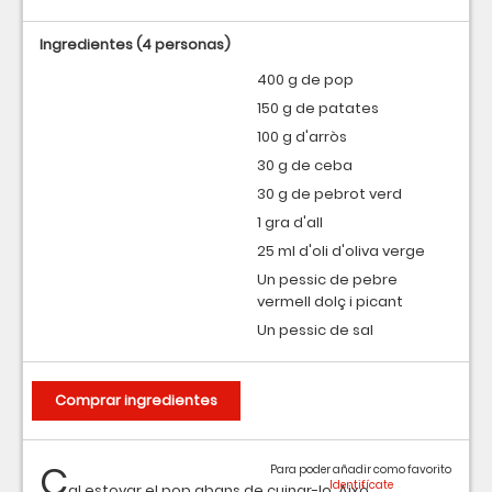
Ingredientes
(4 personas)
400 g de pop
150 g de patates
100 g d'arròs
30 g de ceba
30 g de pebrot verd
1 gra d'all
25 ml d'oli d'oliva verge
Un pessic de pebre
vermell dolç i picant
Un pessic de sal
Comprar ingredientes
C
Para poder añadir como favorito
al estovar el pop abans de cuinar-lo. Això