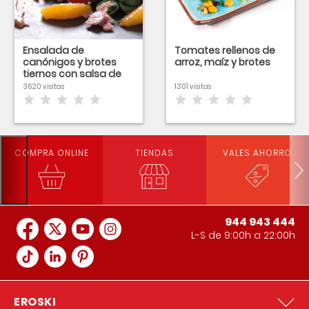
Ensalada de
Tomates rellenos de
canónigos y brotes
arroz, maíz y brotes
tiernos con salsa de
mostaza
3620 visitas
1301 visitas
COMPRA ONLINE
TIENDAS
VALES AHORRO
944 943 444
L-S de 9:00h a 22:00h
EROSKI