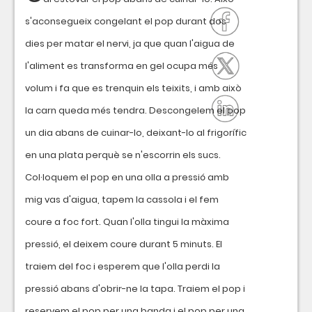
s'aconsegueix congelant el pop durant dos
dies per matar el nervi, ja que quan l'aigua de
l'aliment es transforma en gel ocupa més
volum i fa que es trenquin els teixits, i amb això
la carn queda més tendra. Descongelem el pop
un dia abans de cuinar-lo, deixant-lo al frigorífic
en una plata perquè se n'escorrin els sucs.
Col·loquem el pop en una olla a pressió amb
mig vas d'aigua, tapem la cassola i el fem
coure a foc fort. Quan l'olla tingui la màxima
pressió, el deixem coure durant 5 minuts. El
traiem del foc i esperem que l'olla perdi la
pressió abans d'obrir-ne la tapa. Traiem el pop i
reservem el pop per una banda i el pop per una