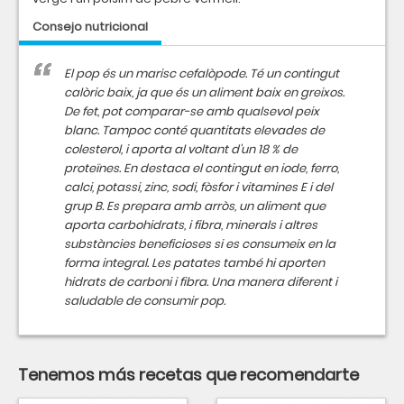
Consejo nutricional
El pop és un marisc cefalòpode. Té un contingut
calòric baix, ja que és un aliment baix en greixos.
De fet, pot comparar-se amb qualsevol peix
blanc. Tampoc conté quantitats elevades de
colesterol, i aporta al voltant d'un 18 % de
proteïnes. En destaca el contingut en iode, ferro,
calci, potassi, zinc, sodi, fòsfor i vitamines E i del
grup B. Es prepara amb arròs, un aliment que
aporta carbohidrats, i fibra, minerals i altres
substàncies beneficioses si es consumeix en la
forma integral. Les patates també hi aporten
hidrats de carboni i fibra. Una manera diferent i
saludable de consumir pop.
Tenemos más recetas que recomendarte