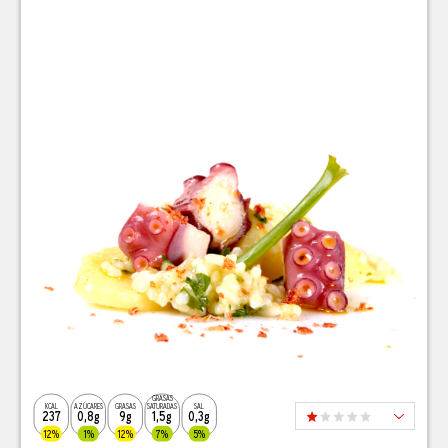
GRASAS
KCAL
AZÚCARES
GRASAS
SATURADAS
SAL
237
0,8g
9g
1,5g
0,3g
12%
1%
12%
7%
5%