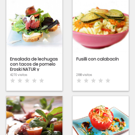
Ensalada de lechugas
Fusilli con calabacín
con tacos de pomelo
Eroski NATUR y
anchoas
4270 visitas
2188 visitas