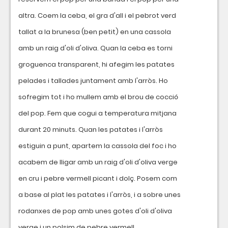
altra. Coem la ceba, el gra d'all i el pebrot verd
tallat a la brunesa (ben petit) en una cassola
amb un raig d'oli d'oliva. Quan la ceba es torni
groguenca transparent, hi afegim les patates
pelades i tallades juntament amb l'arròs. Ho
sofregim tot i ho mullem amb el brou de cocció
del pop. Fem que cogui a temperatura mitjana
durant 20 minuts. Quan les patates i l'arròs
estiguin a punt, apartem la cassola del foc i ho
acabem de lligar amb un raig d'oli d'oliva verge
en cru i pebre vermell picant i dolç. Posem com
a base al plat les patates i l'arròs, i a sobre unes
rodanxes de pop amb unes gotes d'oli d'oliva
verge i un polsim de pebre vermell.