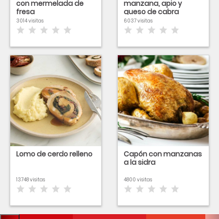
con mermelada de
manzana, apio y
fresa
queso de cabra
3014 visitas
6037 visitas
Lomo de cerdo relleno
Capón con manzanas
a la sidra
13748 visitas
4800 visitas