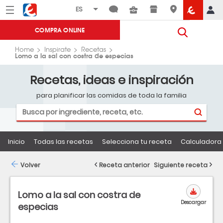
Menú
Eroski
COMPRA ONLINE
Home
Inspirate
Recetas
Lomo a la sal con costra de especias
Recetas, ideas e inspiración
para planificar las comidas de toda la familia
Inicio
Todas las recetas
Selecciona tu receta
Calculadora 
Volver
Receta anterior
Siguiente receta
Lomo a la sal con costra de
Descargar
especias