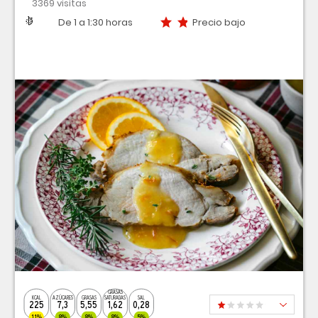
3369 visitas
Dificultad
Tiempo
Precio bajo
De 1 a 1:30 horas
Precio bajo
GRASAS
KCAL
AZÚCARES
GRASAS
SATURADAS
SAL
225
7,3
5,55
1,62
0,28
11%
8%
8%
8%
5%