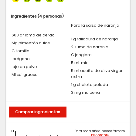
Ingredientes
(4 personas)
Para la salsa de naranja
600 gr lomo de cerdo
1 g ralladura de naranja
Mg pimentón dulce
2 zumo de naranja
G tomillo
G jengibre
orégano
5 ml. miel
ajo en polvo
5 ml aceite de oliva virgen
Ml sal gruesa
extra
1 g chalota pelada
3 mg maicena
Comprar ingredientes
"L
Para poder añadir como favorito