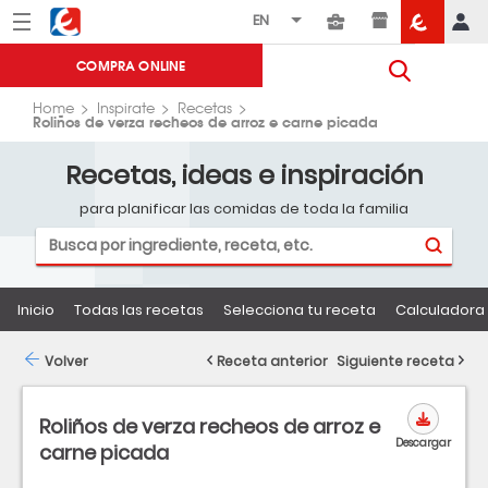
Menú
Eroski
COMPRA ONLINE
Home
Inspirate
Recetas
Roliños de verza recheos de arroz e carne picada
Recetas, ideas e inspiración
para planificar las comidas de toda la familia
Inicio
Todas las recetas
Selecciona tu receta
Calculadora 
Volver
Receta anterior
Siguiente receta
Roliños de verza recheos de arroz e
Descargar
carne picada