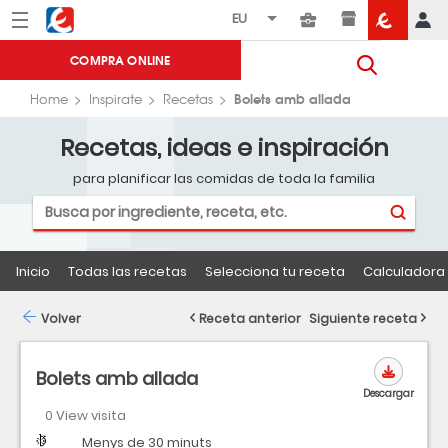
Menú
Eroski
COMPRA ONLINE
Bolets amb allada
Home
Inspirate
Recetas
Recetas, ideas e inspiración
para planificar las comidas de toda la familia
Inicio
Todas las recetas
Selecciona tu receta
Calculadora 
Volver
Receta anterior
Siguiente receta
Bolets amb allada
Descargar
0 View visita
Dificultad
Tiempo
Menys de 30 minuts