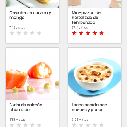
Ceviche de corvina y
Mini-pizzas de
mango
hortalizas de
temporada
7143 visitas
5744 visitas
Sushi de salmón
Leche cocida con
ahumado
nueces y pasas
3183 visitas
3106 visitas