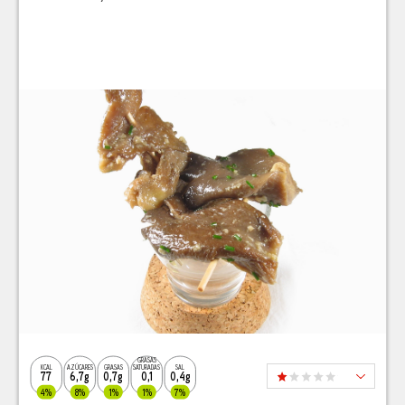
GRASAS
KCAL
AZÚCARES
GRASAS
SATURADAS
SAL
77
6,7g
0,7g
0,1
0,4g
4%
8%
1%
1%
7%