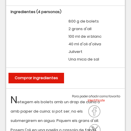
Ingredientes
(4 personas)
800 g de bolets
2 grans d'all
100 ml de vi blanc
40 ml d'oli d'oliva
Julivert
Una mica de sal
Comprar ingredientes
N
Para poder añadir como favorito
etegem els bolets amb un drap de cuina o
amb paper de cuina; si pot ser, no els
submergirem en aigua. Piquem els grans d'all.
Posem l'oli en una paella o cassola de fang i,