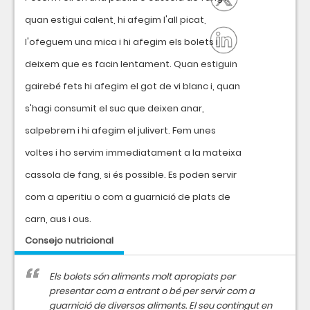
quan estigui calent, hi afegim l'all picat,
l'ofeguem una mica i hi afegim els bolets i
deixem que es facin lentament. Quan estiguin
gairebé fets hi afegim el got de vi blanc i, quan
s'hagi consumit el suc que deixen anar,
salpebrem i hi afegim el julivert. Fem unes
voltes i ho servim immediatament a la mateixa
cassola de fang, si és possible. Es poden servir
com a aperitiu o com a guarnició de plats de
carn, aus i ous.
Consejo nutricional
Els bolets són aliments molt apropiats per
presentar com a entrant o bé per servir com a
guarnició de diversos aliments. El seu contingut en