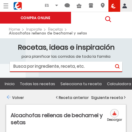
Menú
Eroski
COMPRA ONLINE
Home
Inspirate
Recetas
Alcachofas rellenas de bechamel y setas
Recetas, ideas e inspiración
para planificar las comidas de toda la familia
Inicio
Todas las recetas
Selecciona tu receta
Calculadora 
Volver
Receta anterior
Siguiente receta
Alcachofas rellenas de bechamel y
Descargar
setas