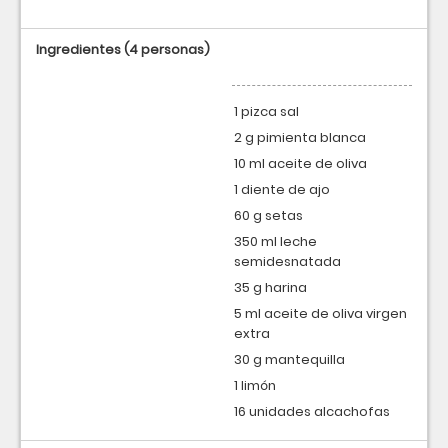
Ingredientes
(4 personas)
1 pizca sal
2 g pimienta blanca
10 ml aceite de oliva
1 diente de ajo
60 g setas
350 ml leche
semidesnatada
35 g harina
5 ml aceite de oliva virgen
extra
30 g mantequilla
1 limón
16 unidades alcachofas