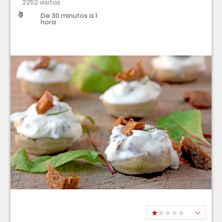
2252 visitas
Dificultad
Tiempo
De 30 minutos a 1
hora