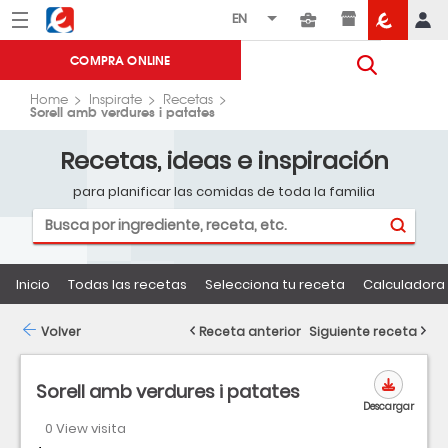
Menú
Eroski
COMPRA ONLINE
Home
Inspirate
Recetas
Sorell amb verdures i patates
Recetas, ideas e inspiración
para planificar las comidas de toda la familia
Inicio
Todas las recetas
Selecciona tu receta
Calculadora 
Volver
Receta anterior
Siguiente receta
Sorell amb verdures i patates
Descargar
0 View visita