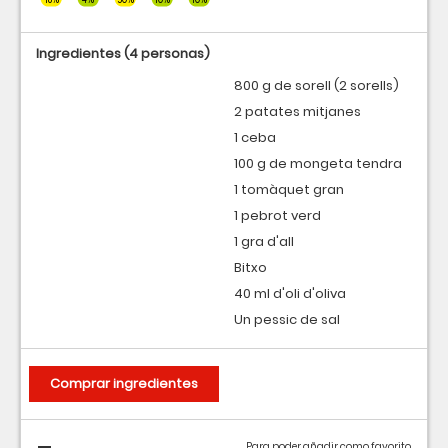
Ingredientes
(4 personas)
800 g de sorell (2 sorells)
2 patates mitjanes
1 ceba
100 g de mongeta tendra
1 tomàquet gran
1 pebrot verd
1 gra d'all
Bitxo
40 ml d'oli d'oliva
Un pessic de sal
Comprar ingredientes
Para poder añadir como favorito