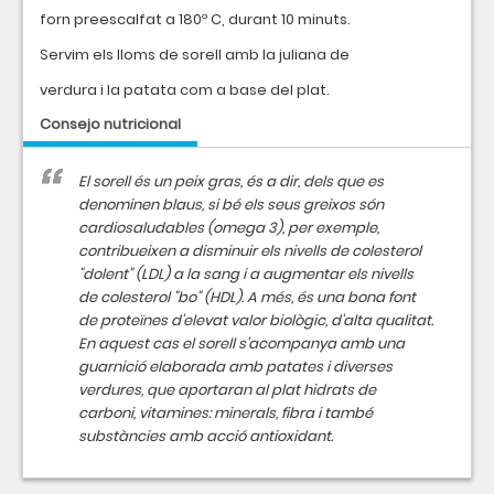
forn preescalfat a 180º C, durant 10 minuts.
Servim els lloms de sorell amb la juliana de
verdura i la patata com a base del plat.
Consejo nutricional
El sorell és un peix gras, és a dir, dels que es
denominen blaus, si bé els seus greixos són
cardiosaludables (omega 3), per exemple,
contribueixen a disminuir els nivells de colesterol
"dolent" (LDL) a la sang i a augmentar els nivells
de colesterol "bo" (HDL). A més, és una bona font
de proteïnes d'elevat valor biològic, d'alta qualitat.
En aquest cas el sorell s'acompanya amb una
guarnició elaborada amb patates i diverses
verdures, que aportaran al plat hidrats de
carboni, vitamines: minerals, fibra i també
substàncies amb acció antioxidant.