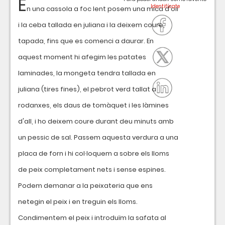
E
n una cassola a foc lent posem una mica d'oli
i la ceba tallada en juliana i la deixem coure,
tapada, fins que es comenci a daurar. En
aquest moment hi afegim les patates
laminades, la mongeta tendra tallada en
juliana (tires fines), el pebrot verd tallat a
rodanxes, els daus de tomàquet i les làmines
d'all, i ho deixem coure durant deu minuts amb
un pessic de sal. Passem aquesta verdura a una
placa de forn i hi col·loquem a sobre els lloms
de peix completament nets i sense espines.
Podem demanar a la peixateria que ens
netegin el peix i en treguin els lloms.
Condimentem el peix i introduïm la safata al