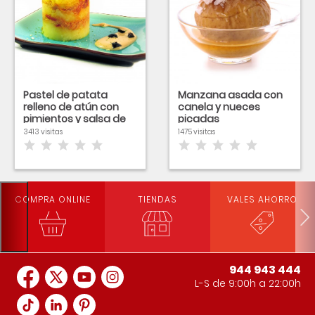
Pastel de patata
Manzana asada con
relleno de atún con
canela y nueces
pimientos y salsa de
picadas
tomate
3413 visitas
1475 visitas
COMPRA ONLINE
TIENDAS
VALES AHORRO
944 943 444
L-S de 9:00h a 22:00h