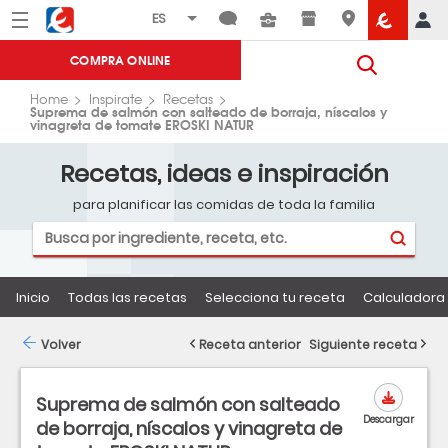
Menú
Eroski
COMPRA ONLINE
Home
Inspirate
Recetas
Suprema de salmón con salteado de borraja, níscalos y
vinagreta de tomate EROSKI NATUR
Recetas, ideas e inspiración
para planificar las comidas de toda la familia
Inicio
Todas las recetas
Selecciona tu receta
Calculadora 
Volver
Receta anterior
Siguiente receta
Suprema de salmón con salteado
Descargar
de borraja, níscalos y vinagreta de