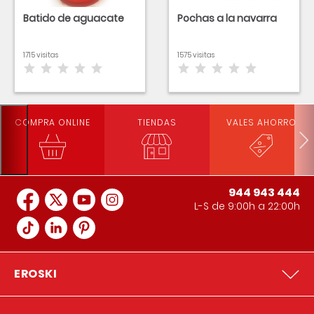
Batido de aguacate
Pochas a la navarra
1715 visitas
1575 visitas
COMPRA ONLINE
TIENDAS
VALES AHORRO
944 943 444
L-S de 9:00h a 22:00h
EROSKI