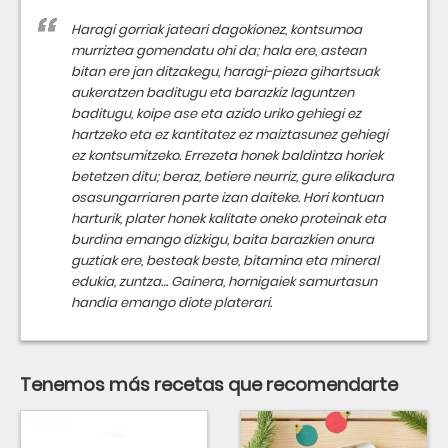
Haragi gorriak jateari dagokionez, kontsumoa
murriztea gomendatu ohi da; hala ere, astean
bitan ere jan ditzakegu, haragi-pieza gihartsuak
aukeratzen baditugu eta barazkiz laguntzen
baditugu, koipe ase eta azido uriko gehiegi ez
hartzeko eta ez kantitatez ez maiztasunez gehiegi
ez kontsumitzeko. Errezeta honek baldintza horiek
betetzen ditu; beraz, betiere neurriz, gure elikadura
osasungarriaren parte izan daiteke. Hori kontuan
harturik, plater honek kalitate oneko proteinak eta
burdina emango dizkigu, baita barazkien onura
guztiak ere, besteak beste, bitamina eta mineral
edukia, zuntza… Gainera, hornigaiek samurtasun
handia emango diote platerari.
Tenemos más recetas que recomendarte