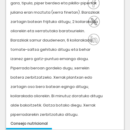
gara, tipula, piper berdea eta pikillo-piperrak
juliana eran moztuta (xerra finetan). Barazkiak
zartagin batean frijituko ditugu, 2 koilarakada
oliorekin eta xerratutako baratxuriekin.
Barazkiak samur daudenean, 6 koilarakada
tomate-saltsa gehituko ditugu eta behar
izanez gero gatz-puntua emango diogu.
Piperrada beroan gordeko dugu, xerrekin
batera zerbitzatzeko. Xerrak plantxan edo
zartagin oso bero batean egingo ditugu,
koilarakada oliorekin. Bi minutuz doratuko ditugu
alde bakoitzetik. Gatza botako diegu. Xerrak
piperradarekin zerbitzatuko ditugu.
Consejo nutricional