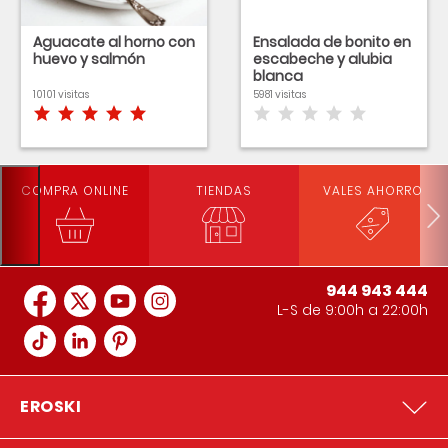
Aguacate al horno con
Ensalada de bonito en
huevo y salmón
escabeche y alubia
blanca
10101 visitas
5981 visitas
COMPRA ONLINE
TIENDAS
VALES AHORRO
944 943 444
L-S de 9:00h a 22:00h
EROSKI