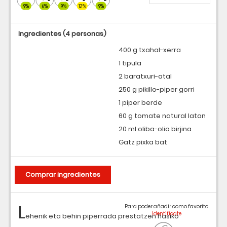
9%
6%
9%
12%
9%
Ingredientes
(4 personas)
400 g txahal-xerra
1 tipula
2 baratxuri-atal
250 g pikillo-piper gorri
1 piper berde
60 g tomate natural latan
20 ml oliba-olio birjina
Gatz pixka bat
Comprar ingredientes
L
Para poder añadir como favorito
ehenik eta behin piperrada prestatzen hasiko