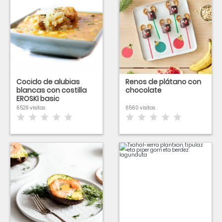
Cocido de alubias
Renos de plátano con
blancas con costilla
chocolate
EROSKI basic
6529 visitas
6560 visitas