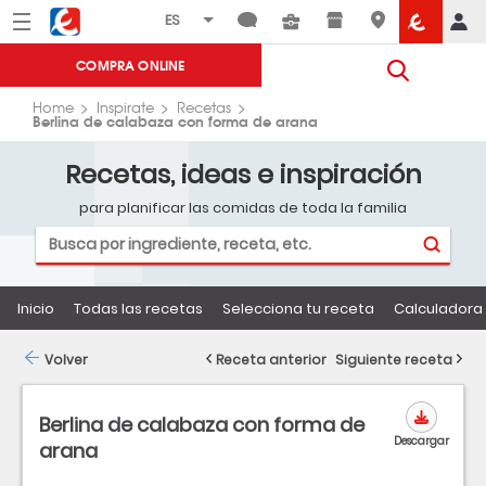
Menú
Eroski
COMPRA ONLINE
Home
Inspirate
Recetas
Berlina de calabaza con forma de arana
Recetas, ideas e inspiración
para planificar las comidas de toda la familia
Inicio
Todas las recetas
Selecciona tu receta
Calculadora 
Volver
Receta anterior
Siguiente receta
Berlina de calabaza con forma de
Descargar
arana