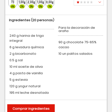
73
1,00g
2,00g
1,00g
0,00g
4%
2%
3%
5%
1%
Ingredientes
(20 personas)
Para la decoración de
araña
240 g harina de trigo
integral
90 g chocolate 75-85%
6 g levadura química
cacao
2 g bicarbonato
10 un palitos salados
0.5 g sal
10 ml aceite de oliva
4 g pasta de vainilla
5 g estevia
120 g yogur natural
195 ml leche desnatada
Comprar ingredientes