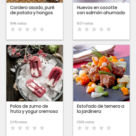
Cordero asado, puré
Huevos en cocotte
de patata y hongos
con salmón ahumado
1549 visitas
1937 visitas
Polos de zumo de
Estofado de ternera a
fruta y yogur cremoso
la jardinera
2078 visitas
2555 visitas