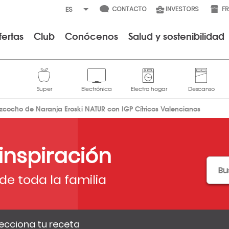
CONTACTO
INVESTORS
F
fertas
Club
Conócenos
Salud y sostenibilidad
izcocho de Naranja Eroski NATUR con IGP Cítricos Valencianos
 inspiración
de toda la familia
ecciona tu receta