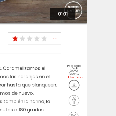
01:01
Para poder
s. Caramelizamos el
añadir
como
favorito
os las naranjas en el
car hasta que blanqueen.
timos de nuevo.
también la harina, la
nutos a 180 grados.