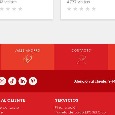
3 visitas
4777 visitas
VALES AHORRO
CONTACTO
Atención al cliente:
944
AL CLIENTE
SERVICIOS
e contacto
Financiación
ne
Tarjeta de pago EROSKI Club