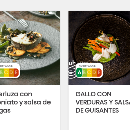
TRI-SCORE
NUTRI-SCORE
rluza con
GALLO CON
niato y salsa de
VERDURAS Y SALS
gas
DE GUISANTES