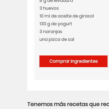
8 g de levadura
3 huevos
LinkedIn
10 ml de aceite de girasol
130 g de yogurt
3 naranjas
una pizca de sal
Comprar ingredientes
Tenemos más recetas que r