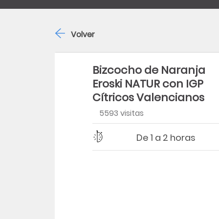
Volver
Bizcocho de Naranja
Eroski NATUR con IGP
Cítricos Valencianos
5593 visitas
Dificultad
Tiempo
De 1 a 2 horas