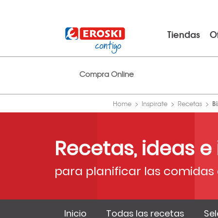
Tiendas
O
Compra Online
B
Home
Inspirate
Recetas
Recetas, ideas e
para planificar las comidas 
Inicio
Todas las recetas
Sel