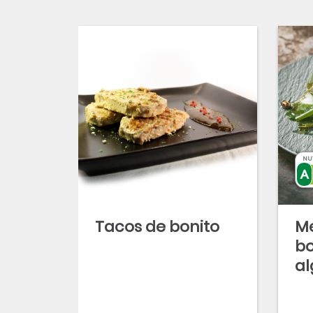
NU
Tacos de bonito
Me
bo
al