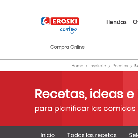
Tiendas
O
Compra Online
B
Home
Inspirate
Recetas
Recetas, ideas e
para planificar las comidas 
Inicio
Todas las recetas
Sel