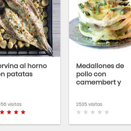
rvina al horno
Medallones de
n patatas
pollo con
camembert y
salteado de
espárragos
56 visitas
2535 visitas
trigueros