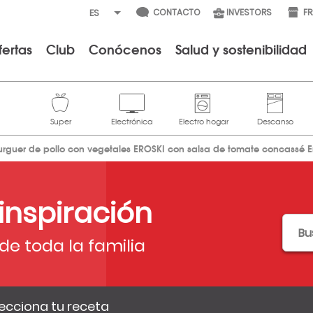
CONTACTO
INVESTORS
F
fertas
Club
Conócenos
Salud y sostenibilidad
urguer de pollo con vegetales EROSKI con salsa de tomate concassé E
 inspiración
de toda la familia
ecciona tu receta