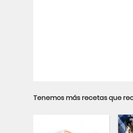
LinkedIn
Tenemos más recetas que r