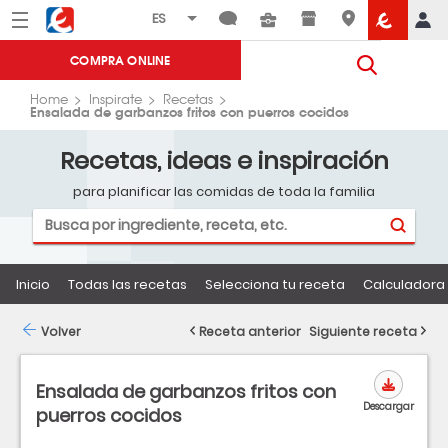
Menú
Eroski
COMPRA ONLINE
Home
Inspirate
Recetas
Ensalada de garbanzos fritos con puerros cocidos
Recetas, ideas e inspiración
para planificar las comidas de toda la familia
Inicio
Todas las recetas
Selecciona tu receta
Calculadora 
Volver
Receta anterior
Siguiente receta
Ensalada de garbanzos fritos con
Descargar
puerros cocidos