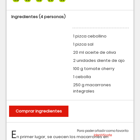
Ingredientes
(4 personas)
1 pizca cebollino
1 pizca sal
20 ml aceite de oliva
2 unidades diente de ajo
100 g tomate cherry
1 cebolla
250 g macarrones
integrales
Comprar ingredientes
E
Para poder añadir como favorito
n primer lugar, se cuecen los macarrones en