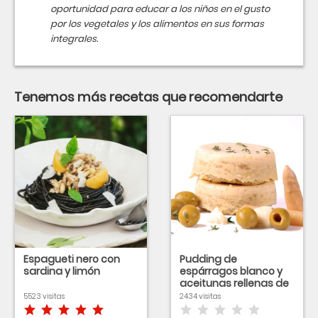
oportunidad para educar a los niños en el gusto
por los vegetales y los alimentos en sus formas
integrales.
Tenemos más recetas que recomendarte
Espagueti nero con
Pudding de
sardina y limón
espárragos blanco y
aceitunas rellenas de
anchoa suaves
5523 visitas
2434 visitas