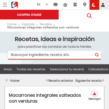
Menú
Eroski
COMPRA ONLINE
Home
Inspirate
Recetas
Macarrones integrales salteados con verduras
Recetas, ideas e inspiración
para planificar las comidas de toda la familia
Inicio
Todas las recetas
Selecciona tu receta
Calculadora 
Volver
Receta anterior
Siguiente receta
Macarrones integrales salteados
Descargar
con verduras