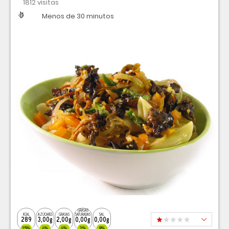
1812 visitas
Dificultad
Tiempo
Menos de 30 minutos
GRASAS
KCAL
AZÚCARES
GRASAS
SATURADAS
SAL
289
3,00g
2,00g
0,00g
0,00g
15%
4%
4%
2%
8%