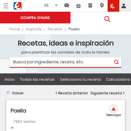
Menú
Eroski
COMPRA ONLINE
Paella
Home
Inspirate
Recetas
Recetas, ideas e inspiración
para planificar las comidas de toda la familia
Inicio
Todas las recetas
Selecciona tu receta
Calculadora 
Volver
Receta anterior
Siguiente receta
Paella
Descargar
7962 visitas
Dificultad
Tiempo