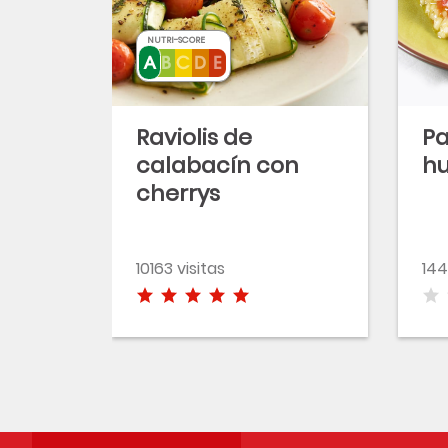
NUTRI-SCORE
Raviolis de
Pa
calabacín con
hu
cherrys
confitados
10163 visitas
144