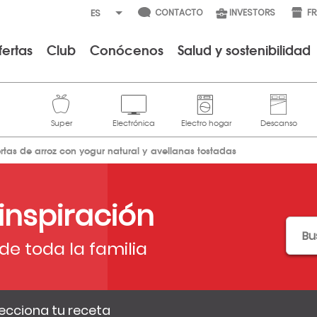
CONTACTO
INVESTORS
F
fertas
Club
Conócenos
Salud y sostenibilidad
ortas de arroz con yogur natural y avellanas tostadas
 inspiración
de toda la familia
ecciona tu receta