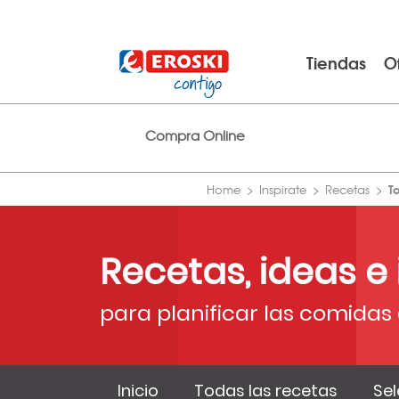
Tiendas
O
Compra Online
T
Home
Inspirate
Recetas
Recetas, ideas e
para planificar las comidas 
Inicio
Todas las recetas
Sel