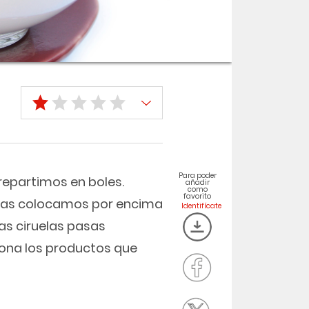
Para poder
 repartimos en boles.
añadir
como
favorito
y las colocamos por encima
las ciruelas pasas
iona los productos que