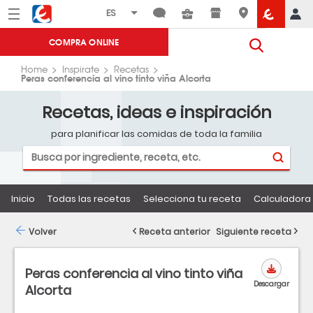
Menú
Eroski
COMPRA ONLINE
Home
Inspirate
Recetas
Peras conferencia al vino tinto viña Alcorta
Recetas, ideas e inspiración
para planificar las comidas de toda la familia
Inicio
Todas las recetas
Selecciona tu receta
Calculadora 
Volver
Receta anterior
Siguiente receta
Peras conferencia al vino tinto viña
Descargar
Alcorta