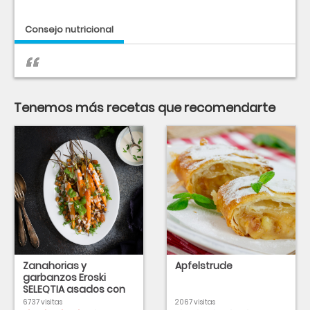
Consejo nutricional
Tenemos más recetas que recomendarte
Zanahorias y
Apfelstrude
garbanzos Eroski
SELEQTIA asados con
miel en salsa tahina
6737 visitas
2067 visitas