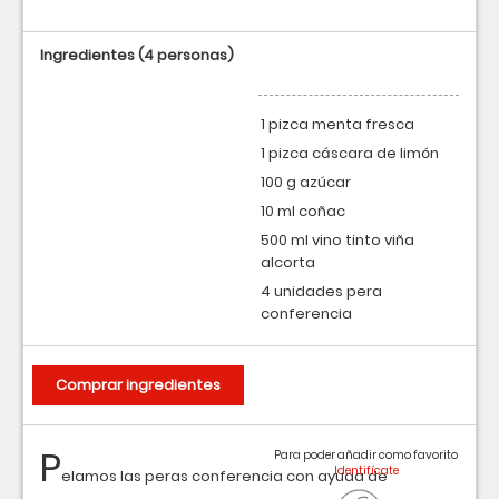
Ingredientes
(4 personas)
1 pizca menta fresca
1 pizca cáscara de limón
100 g azúcar
10 ml coñac
500 ml vino tinto viña
alcorta
4 unidades pera
conferencia
Comprar ingredientes
P
Para poder añadir como favorito
elamos las peras conferencia con ayuda de