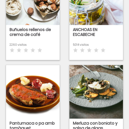
Buñuelos rellenos de
ANCHOAS EN
crema de café
ESCABECHE
2260 visitas
5014 visitas
Pantumaca o pa amb
Merluza con boniato y
tomàquet
salsa de algas