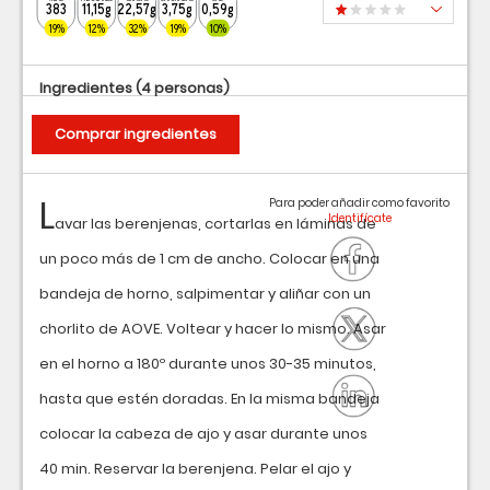
383
11,15g
22,57g
3,75g
0,59g
19%
12%
32%
19%
10%
Ingredientes
(4 personas)
Comprar ingredientes
L
Para poder añadir como favorito
avar las berenjenas, cortarlas en láminas de
un poco más de 1 cm de ancho. Colocar en una
bandeja de horno, salpimentar y aliñar con un
chorlito de AOVE. Voltear y hacer lo mismo. Asar
en el horno a 180º durante unos 30-35 minutos,
hasta que estén doradas. En la misma bandeja
colocar la cabeza de ajo y asar durante unos
40 min. Reservar la berenjena. Pelar el ajo y