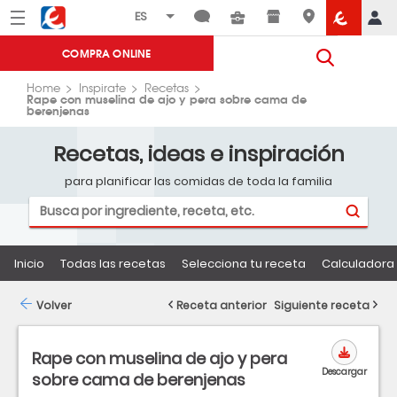
Menú
Eroski
COMPRA ONLINE
Home
Inspirate
Recetas
Rape con muselina de ajo y pera sobre cama de
berenjenas
Recetas, ideas e inspiración
para planificar las comidas de toda la familia
Inicio
Todas las recetas
Selecciona tu receta
Calculadora 
Volver
Receta anterior
Siguiente receta
Rape con muselina de ajo y pera
Descargar
sobre cama de berenjenas