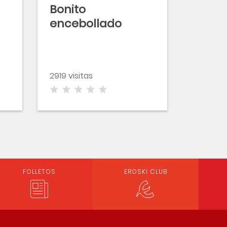
Bonito
encebollado
a
2919 visitas
FOLLETOS
EROSKI CLUB