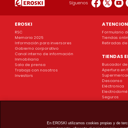
Síguenos
EROSKI
ATENCION 
RSC
Formulario d
Memoria 2025
Tiendas onli
Información para inversores
Retiradas de
Gobierno corporativo
Canal interno de información
TIENDAS E
Inmobiliaria
Buscador de
Sala de prensa
Apertura en 
Trabaja con nosotros
Supermercad
Investors
Descanso
Eléctronica
Electrodomé
Seguros
En EROSKI utilizamos cookies propias y de terc