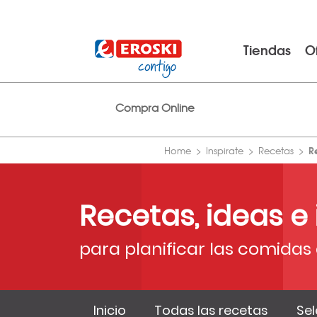
Tiendas
O
Compra Online
R
Home
Inspirate
Recetas
Recetas, ideas e
para planificar las comidas 
Inicio
Todas las recetas
Sel