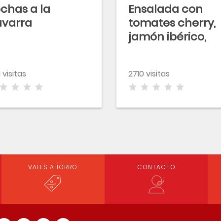
chas a la
Ensalada con
varra
tomates cherry,
jamón ibérico,
pera conferenci
y vinagreta de
1 visitas
2710 visitas
frambuesas
VALES AHORRO
CONTACTO