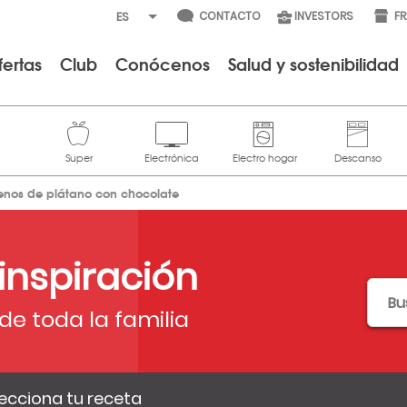
CONTACTO
INVESTORS
F
fertas
Club
Conócenos
Salud y sostenibilidad
enos de plátano con chocolate
 inspiración
de toda la familia
ecciona tu receta