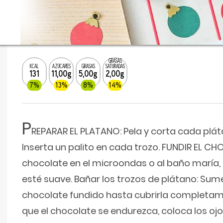
GRASAS
KCAL
AZÚCARES
GRASAS
SATURADAS
131
11,00g
5,00g
2,00g
7%
13%
8%
14%
P
REPARAR EL PLATANO: Pela y corta cada plát
Inserta un palito en cada trozo. FUNDIR EL CH
chocolate en el microondas o al baño maría
esté suave. Bañar los trozos de plátano: Sum
chocolate fundido hasta cubrirla completam
que el chocolate se endurezca, coloca los ojos