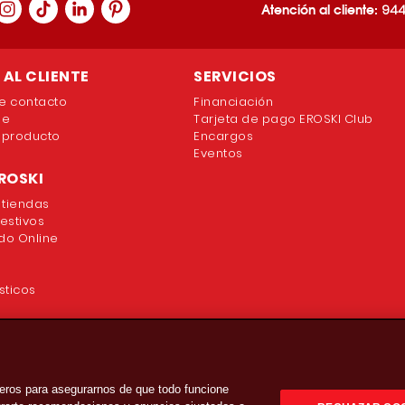
Atención al cliente:
944
AL CLIENTE
SERVICIOS
e contacto
Financiación
ne
Tarjeta de pago EROSKI Club
 producto
Encargos
Eventos
ROSKI
 tiendas
festivos
o Online
sticos
eros para asegurarnos de que todo funcione