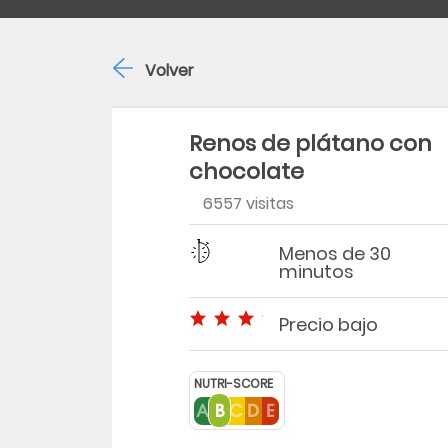
Volver
Renos de plátano con
chocolate
6557 visitas
Dificultad
Tiempo
Menos de 30
minutos
Precio bajo
Precio bajo
NUTRI-SCORE