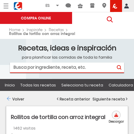
Menú
Eroski
COMPRA ONLINE
Home
Inspirate
Recetas
Rollitos de tortilla con arroz integral
Recetas, ideas e inspiración
para planificar las comidas de toda la familia
Inicio
Todas las recetas
Selecciona tu receta
Calculadora 
Volver
Receta anterior
Siguiente receta
Rollitos de tortilla con arroz integral
Descargar
1462 visitas