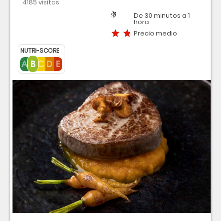
4185 visitas
Región
Dificultad
Tiempo
Precio medio
De 30 minutos a 1
hora
Precio medio
NUTRI-SCORE