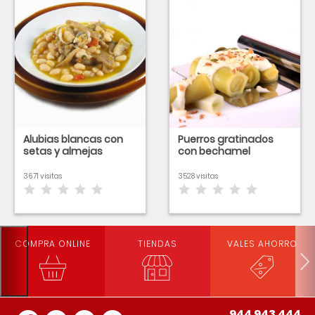
Alubias blancas con
Puerros gratinados
setas y almejas
con bechamel
3671 visitas
3528 visitas
COMPRA ONLINE
TIENDAS
VALES AHORRO
944 943 444