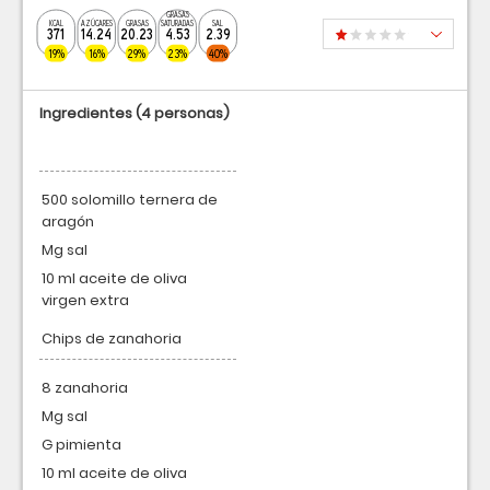
GRASAS
KCAL
AZÚCARES
GRASAS
SATURADAS
SAL
371
14.24
20.23
4.53
2.39
19%
16%
29%
23%
40%
Ingredientes
(4 personas)
500 solomillo ternera de
aragón
Mg sal
10 ml aceite de oliva
virgen extra
Chips de zanahoria
8 zanahoria
Mg sal
G pimienta
10 ml aceite de oliva