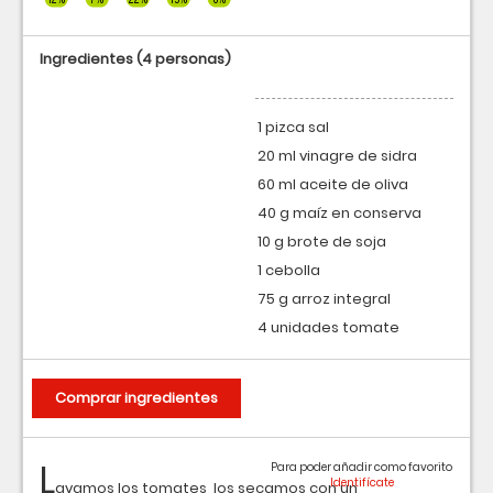
Ingredientes
(4 personas)
1 pizca sal
20 ml vinagre de sidra
60 ml aceite de oliva
40 g maíz en conserva
10 g brote de soja
1 cebolla
75 g arroz integral
4 unidades tomate
Comprar ingredientes
L
Para poder añadir como favorito
avamos los tomates, los secamos con un