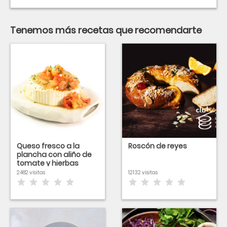
Tenemos más recetas que recomendarte
Queso fresco a la
Roscón de reyes
plancha con aliño de
tomate y hierbas
aromáticas
2482 visitas
12132 visitas