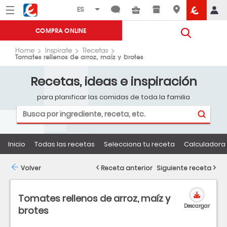
Menú
Eroski
COMPRA ONLINE
Home
Inspirate
Recetas
Tomates rellenos de arroz, maíz y brotes
Recetas, ideas e inspiración
para planificar las comidas de toda la familia
Inicio
Todas las recetas
Selecciona tu receta
Calculadora 
Volver
Receta anterior
Siguiente receta
Tomates rellenos de arroz, maíz y
Descargar
brotes