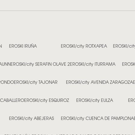
N
EROSKI IRUÑA
EROSKI/city ROTXAPEA
EROSKI/ci
 AUNN
EROSKI/city SERAFIN OLAVE 2
EROSKI/city ITURRAMA
EROSK
ORONDO
EROSKI/city TAJONAR
EROSKI/city AVENIDA ZARAGOZA
O CABALLERO
EROSKI/city ESQUIROZ
EROSKI/city EULZA
ERO
EROSKI/city ABEJERAS
EROSKI/city CUENCA DE PAMPLONA