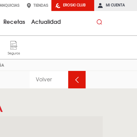
EROSKI CLUB
MI CUENTA
RANQUICIAS
TIENDAS
Recetas
Actualidad
ÑA
Volver
A