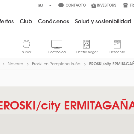
CONTACTO
INVESTORS
F
fertas
Club
Conócenos
Salud y sostenibilidad
EROSKI/city ERMITAGA
Navarra
Eroski en Pamplona-Iruña
EROSKI/city ERMITAGAÑ