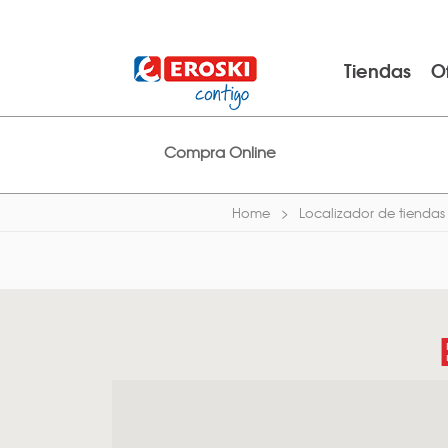
Tiendas
O
Compra Online
Home
Localizador de tiendas