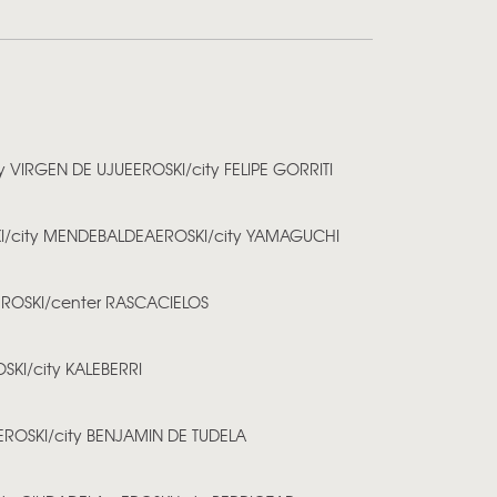
ty VIRGEN DE UJUE
EROSKI/city FELIPE GORRITI
I/city MENDEBALDEA
EROSKI/city YAMAGUCHI
EROSKI/center RASCACIELOS
SKI/city KALEBERRI
EROSKI/city BENJAMIN DE TUDELA