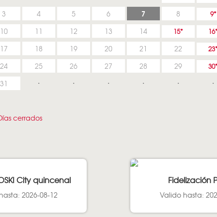
7
3
4
5
6
8
9
10
11
12
13
14
15
16
17
18
19
20
21
22
23
24
25
26
27
28
29
30
31
ías cerrados
OSKI City quincenal
Fidelización 
hasta: 2026-08-12
Valido hasta: 20