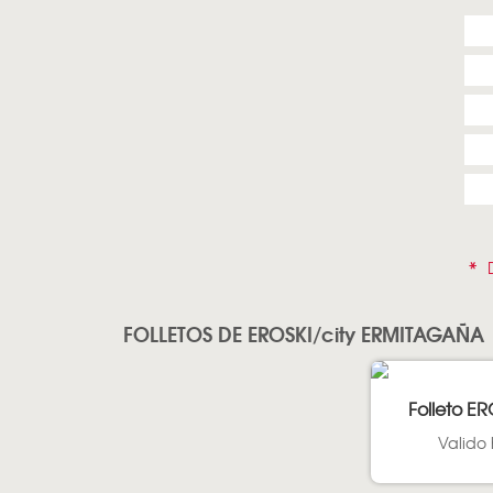
*
D
FOLLETOS DE EROSKI/city ERMITAGAÑA
Folleto ER
Valido 