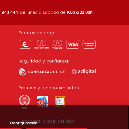
9:00 a 22:00h
 943 444
. De lunes a sábado de
Formas de pago:
Seguridad y confianza:
Premios y reconocimientos:
Descarga la app del club
Configuración