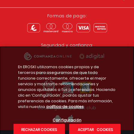
Formas de pago:
Seguridad y confianza:
En EROSKI utilizamos cookies propias y de
terceros para asegurarnos de que todo
Premios y reconocimientos:
funcione correctamente, ofrecerte el mejor
servicio y mostrarte recomendaciones y
anuncios ajustados a tus preferencias. Haciendo
clic en ‘Configuración’, podrás ajustar tus
preferencias de cookies. Para más información,
visita nuestra
política de cookies
Descarga la app del club
Configuración
RECHAZAR COOKIES
ACEPTAR COOKIES