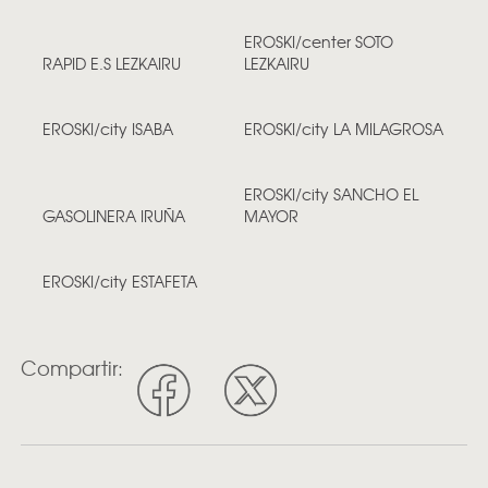
EROSKI/center SOTO
RAPID E.S LEZKAIRU
LEZKAIRU
EROSKI/city ISABA
EROSKI/city LA MILAGROSA
EROSKI/city SANCHO EL
GASOLINERA IRUÑA
MAYOR
EROSKI/city ESTAFETA
Compartir: