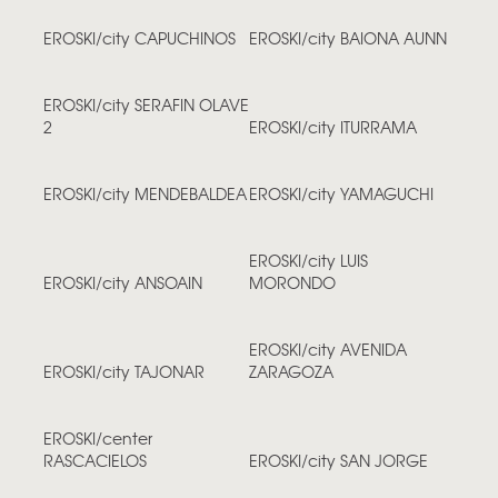
EROSKI/city CAPUCHINOS
EROSKI/city BAIONA AUNN
EROSKI/city SERAFIN OLAVE
2
EROSKI/city ITURRAMA
EROSKI/city MENDEBALDEA
EROSKI/city YAMAGUCHI
EROSKI/city LUIS
EROSKI/city ANSOAIN
MORONDO
EROSKI/city AVENIDA
EROSKI/city TAJONAR
ZARAGOZA
EROSKI/center
RASCACIELOS
EROSKI/city SAN JORGE