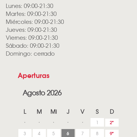
Lunes: 09:00-21:30
Martes: 09:00-21:30
Miércoles: 09:00-21:30
Jueves: 09:00-21:30
Viernes: 09:00-21:30
Sábado: 09:00-21:30
Domingo: cerrado
Aperturas
Agosto 2026
L
M
Mi
J
V
S
D
1
2
6
3
4
5
7
8
9