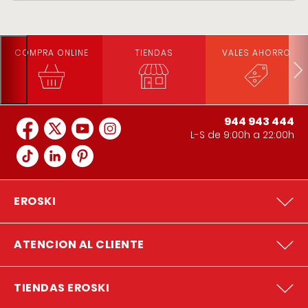
COMPRA ONLINE
TIENDAS
VALES AHORRO
944 943 444
L-S de 9:00h a 22:00h
EROSKI
ATENCION AL CLIENTE
TIENDAS EROSKI