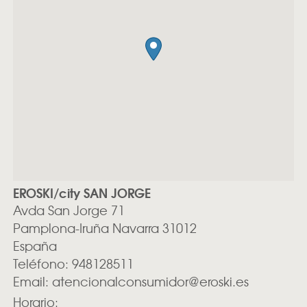
EROSKI/city SAN JORGE
Avda San Jorge 71
Pamplona-Iruña
Navarra
31012
España
Teléfono:
948128511
Email:
atencionalconsumidor@eroski.es
Horario: