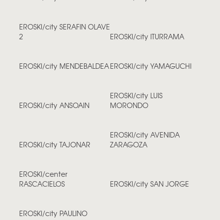
EROSKI/city SERAFIN OLAVE
2
EROSKI/city ITURRAMA
EROSKI/city MENDEBALDEA
EROSKI/city YAMAGUCHI
EROSKI/city LUIS
EROSKI/city ANSOAIN
MORONDO
EROSKI/city AVENIDA
EROSKI/city TAJONAR
ZARAGOZA
EROSKI/center
RASCACIELOS
EROSKI/city SAN JORGE
EROSKI/city PAULINO