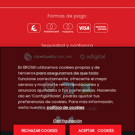
Formas de pago:
Seguridad y confianza:
En EROSKI utilizamos cookies propias y de
terceros para asegurarnos de que todo
Premios y reconocimientos:
funcione correctamente, ofrecerte el mejor
servicio y mostrarte recomendaciones y
anuncios ajustados a tus preferencias. Haciendo
clic en ‘Configuración’, podrás ajustar tus
preferencias de cookies. Para más información,
visita nuestra
política de cookies
Descarga la app del club
Configuración
RECHAZAR COOKIES
ACEPTAR COOKIES