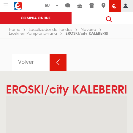
Menú
Eroski
COMPRA ONLINE
Home
Localizador de tiendas
Navarra
EROSKI/city KALEBERRI
Eroski en Pamplona-Iruña
Volver
EROSKI/city KALEBERRI