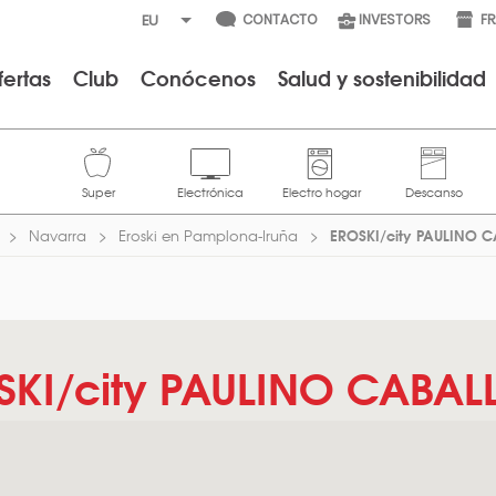
CONTACTO
INVESTORS
F
fertas
Club
Conócenos
Salud y sostenibilidad
EROSKI/city PAULINO 
Navarra
Eroski en Pamplona-Iruña
SKI/city PAULINO CABAL