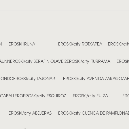
N
EROSKI IRUÑA
EROSKI/city ROTXAPEA
EROSKI/ci
 AUNN
EROSKI/city SERAFIN OLAVE 2
EROSKI/city ITURRAMA
EROSK
ORONDO
EROSKI/city TAJONAR
EROSKI/city AVENIDA ZARAGOZA
O CABALLERO
EROSKI/city ESQUIROZ
EROSKI/city EULZA
ERO
EROSKI/city ABEJERAS
EROSKI/city CUENCA DE PAMPLONA