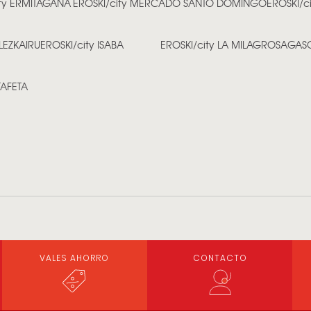
ity ERMITAGAÑA
EROSKI/city MERCADO SANTO DOMINGO
EROSKI/c
LEZKAIRU
EROSKI/city ISABA
EROSKI/city LA MILAGROSA
GASO
TAFETA
VALES AHORRO
CONTACTO