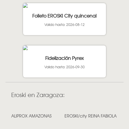
Folleto EROSKI City quincenal
Valido hasta: 2026-08-12
Fidelización Pyrex
Valido hasta: 2026-09-30
Eroski en Zaragoza:
ALIPROX AMAZONAS
EROSKI/city REINA FABIOLA