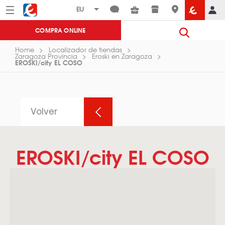
Menú
Eroski
COMPRA ONLINE
Home
Localizador de tiendas
Zaragoza Provincia
Eroski en Zaragoza
EROSKI/city EL COSO
Volver
EROSKI/city EL COSO