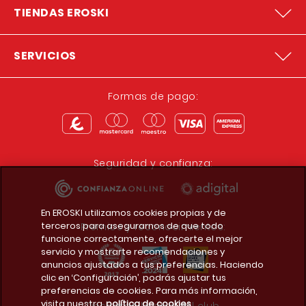
TIENDAS EROSKI
SERVICIOS
Formas de pago:
Seguridad y confianza:
En EROSKI utilizamos cookies propias y de
terceros para asegurarnos de que todo
Premios y reconocimientos:
funcione correctamente, ofrecerte el mejor
servicio y mostrarte recomendaciones y
anuncios ajustados a tus preferencias. Haciendo
clic en ‘Configuración’, podrás ajustar tus
preferencias de cookies. Para más información,
visita nuestra
política de cookies
Descarga la app del club