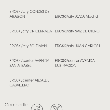
EROSKI/city CONDES DE
ARAGON
EROSKI/city AVDA Madrid
EROSKI/city DR CERRADA
EROSKI/city SAIZ DE OTERO
EROSKI/city SOLEIMAN
EROSKI/city JUAN CARLOS I
EROSKI/center AVENIDA
EROSKI/center AVENIDA
SANTA ISABEL
ILUSTRACION
EROSKI/center ALCALDE
CABALLERO
Compartir: