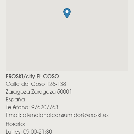
EROSKI/city EL COSO
Calle del Coso 126-138
Zaragoza
Zaragoza
50001
España
Teléfono:
976207763
Email:
atencionalconsumidor@eroski.es
Horario:
Lunes: 09:00-21:30