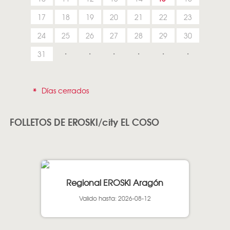
17
18
19
20
21
22
23
24
25
26
27
28
29
30
31
*
Días cerrados
FOLLETOS DE EROSKI/city EL COSO
Regional EROSKI Aragón
Valido hasta: 2026-08-12