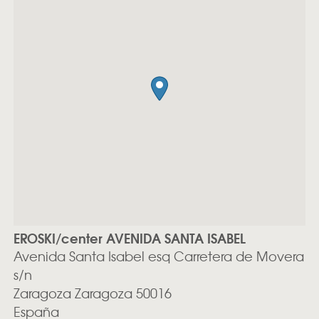
EROSKI/center AVENIDA SANTA ISABEL
Avenida Santa Isabel esq Carretera de Movera
s/n
Zaragoza
Zaragoza
50016
España