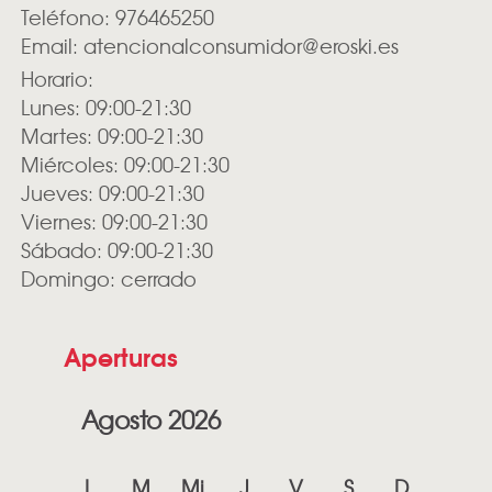
Teléfono:
976465250
Email:
atencionalconsumidor@eroski.es
Horario:
Lunes: 09:00-21:30
Martes: 09:00-21:30
Miércoles: 09:00-21:30
Jueves: 09:00-21:30
Viernes: 09:00-21:30
Sábado: 09:00-21:30
Domingo: cerrado
Aperturas
Agosto 2026
L
M
Mi
J
V
S
D