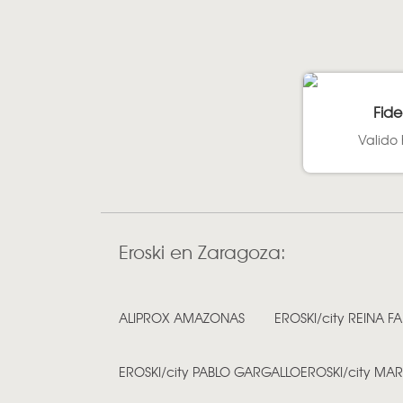
Fide
Valido 
Eroski en Zaragoza:
ALIPROX AMAZONAS
EROSKI/city REINA F
EROSKI/city PABLO GARGALLO
EROSKI/city MA