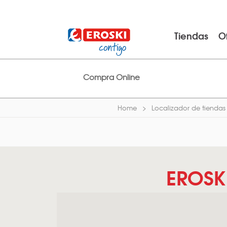
Tiendas
O
Compra Online
Home
Localizador de tiendas
EROSK