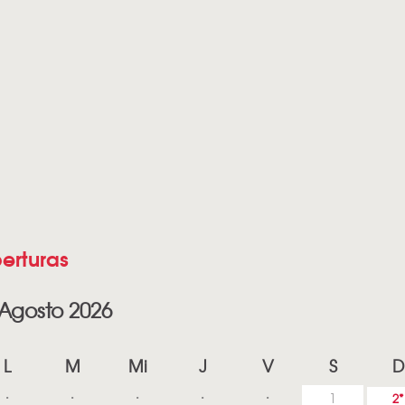
erturas
Agosto 2026
L
M
Mi
J
V
S
D
1
2