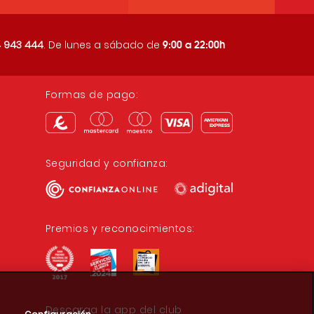
9:00 a 22:00h
 943 444
. De lunes a sábado de
Formas de pago:
Seguridad y confianza:
Premios y reconocimientos:
Descarga la app del club