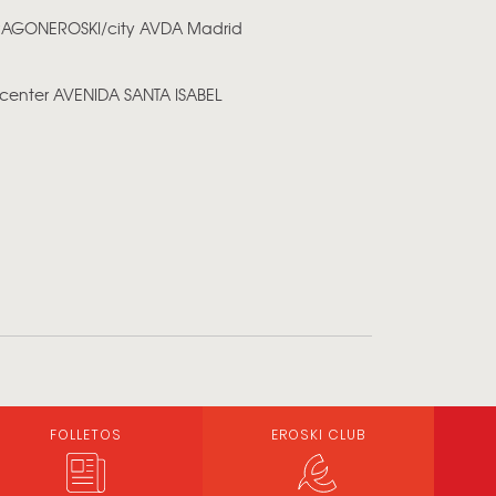
ARAGON
EROSKI/city AVDA Madrid
center AVENIDA SANTA ISABEL
FOLLETOS
EROSKI CLUB