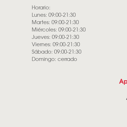
Horario:
Lunes: 09:00-21:30
Martes: 09:00-21:30
Miércoles: 09:00-21:30
Jueves: 09:00-21:30
Viernes: 09:00-21:30
Sábado: 09:00-21:30
Domingo: cerrado
Ap