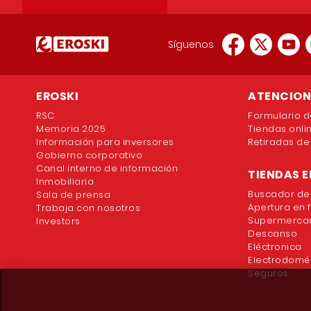
Síguenos
EROSKI
ATENCION 
RSC
Formulario d
Memoria 2025
Tiendas onli
Información para inversores
Retiradas de
Gobierno corporativo
Canal interno de información
TIENDAS E
Inmobiliaria
Buscador de
Sala de prensa
Apertura en 
Trabaja con nosotros
Supermercad
Investors
Descanso
Eléctronica
Electrodomé
Seguros