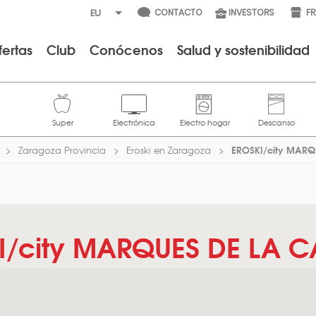
CONTACTO
INVESTORS
F
fertas
Club
Conócenos
Salud y sostenibilidad
EROSKI/city MAR
Zaragoza Provincia
Eroski en Zaragoza
I/city MARQUES DE LA 