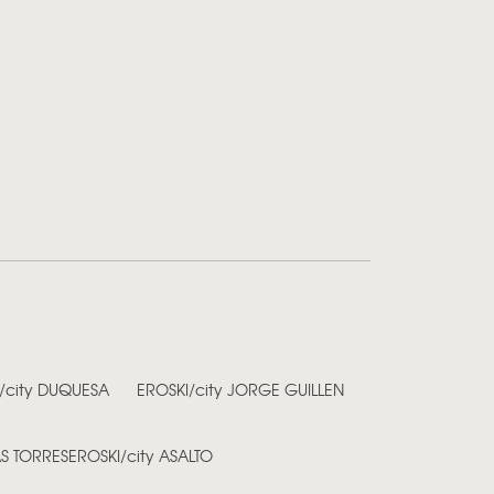
/city DUQUESA
EROSKI/city JORGE GUILLEN
AS TORRES
EROSKI/city ASALTO