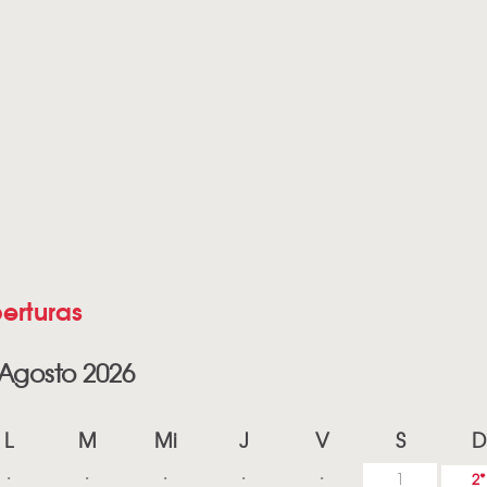
erturas
Agosto 2026
L
M
Mi
J
V
S
D
1
2