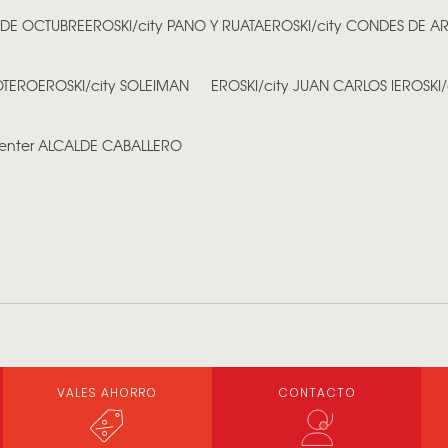
 DE OCTUBRE
EROSKI/city PANO Y RUATA
EROSKI/city CONDES DE 
 OTERO
EROSKI/city SOLEIMAN
EROSKI/city JUAN CARLOS I
EROSKI/
enter ALCALDE CABALLERO
VALES AHORRO
CONTACTO