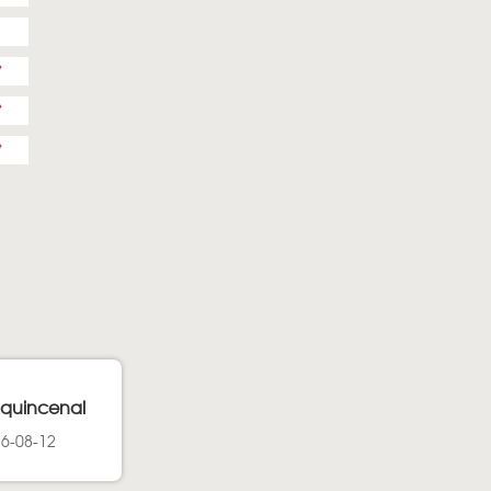
y quincenal
26-08-12