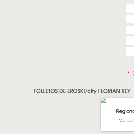
*
D
FOLLETOS DE EROSKI/city FLORIAN REY
Regiona
Valido 