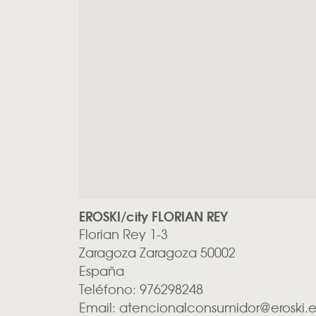
EROSKI/city FLORIAN REY
Florian Rey 1-3
Zaragoza
Zaragoza
50002
España
Teléfono:
976298248
Email:
atencionalconsumidor@eroski.e