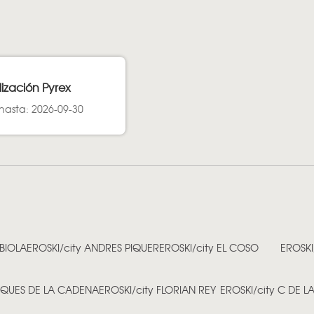
lización Pyrex
hasta: 2026-09-30
ABIOLA
EROSKI/city ANDRES PIQUER
EROSKI/city EL COSO
EROSKI
RQUES DE LA CADENA
EROSKI/city FLORIAN REY
EROSKI/city C DE L