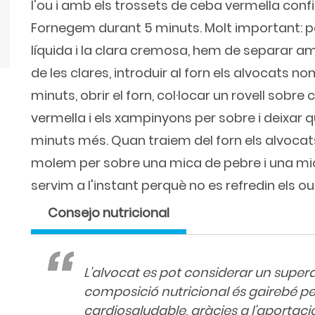
l'ou i amb els trossets de ceba vermella conf
Fornegem durant 5 minuts. Molt important: pe
líquida i la clara cremosa, hem de separar amb
de les clares, introduir al forn els alvocats 
minuts, obrir el forn, col·locar un rovell sobre
vermella i els xampinyons per sobre i deixar q
minuts més. Quan traiem del forn els alvocats
molem per sobre una mica de pebre i una mic
servim a l'instant perquè no es refredin els ou
Consejo nutricional
L'alvocat es pot considerar un supera
composició nutricional és gairebé pe
cardiosaludable, gràcies a l'aportac