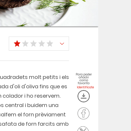
Para poder
uadradets molt petits i els
añadir
como
favorito
a d'oli d'oliva fins que es
 colador i ho reservem.
os central i buidem una
scalfem el forn prèviament
 safata de forn farcits amb