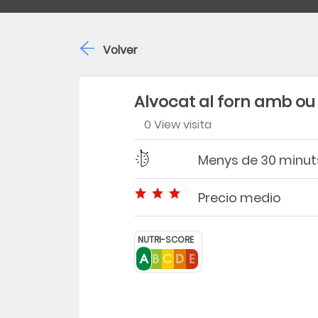
Volver
Alvocat al forn amb ou
0 View visita
Dificultad
Tiempo
Menys de 30 minut
Precio medio
Precio medio
NUTRI-SCORE