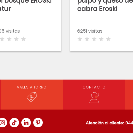
l bosque EROSKI
pulpo y queso de
tur
cabra Eroski
SELEQTIA
5 visitas
6251 visitas
VALES AHORRO
CONTACTO
Atención al cliente:
944