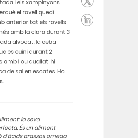
itada i els xampinyons.
rquè el rovell quedi
 anterioritat els rovells
només amb la clara durant 3
 cada alvocat, la ceba
ue es cuini durant 2
 amb l'ou quallat, hi
a de sal en escates. Ho
s.
liment: la seva
rfecta. És un aliment
ió d'àcids grassos omega