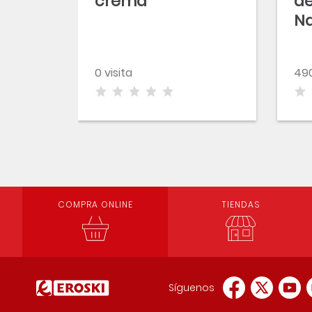
crema
de
Na
0 visita
490
COMPRA ONLINE
TIENDAS
Síguenos