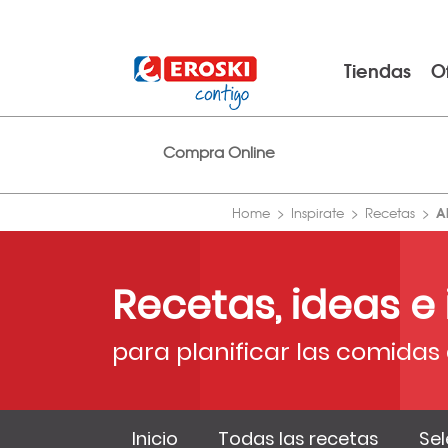
Tiendas
O
Compra Online
A
Home
Inspirate
Recetas
Recetas, ideas e
para planificar las comidas 
Inicio
Todas las recetas
Sel