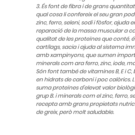
3. És font de fibra i de grans quantitats
qual cosa li confereix el seu gran po
zinc, ferro, seleni, sodi i fòsfor, ajuda 
reparació de la massa muscular a cau
qualitat de les proteïnes que conté, é
cartílags, sacia i ajuda al sistema i
amb xampinyons, que sumen importa
minerals com ara ferro, zinc, iode, magn
Són font també de vitamines B, E i C, 
en hidrats de carboni i poc calòrics. L
suma proteïnes d'elevat valor biològic,
grup B. i minerals com el zinc, ferro, se
recepta amb grans propietats nutri
de greix, però molt saludable.