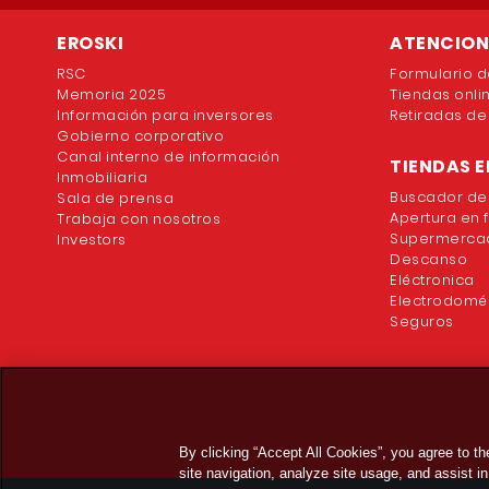
EROSKI
ATENCION 
RSC
Formulario d
Memoria 2025
Tiendas onli
Información para inversores
Retiradas de
Gobierno corporativo
Canal interno de información
TIENDAS E
Inmobiliaria
Buscador de
Sala de prensa
Apertura en 
Trabaja con nosotros
Supermercad
Investors
Descanso
Eléctronica
Electrodomé
Seguros
By clicking “Accept All Cookies”, you agree to t
site navigation, analyze site usage, and assist in