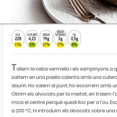
GRASAS
KCAL
AZÚCARES
GRASAS
SATURADAS
SAL
228
4,23
19g
3g
0,5g
11%
5%
27%
17%
8%
T
allem la ceba vermella i els xampinyons a q
saltem en una paella calenta amb una cullerad
daurin. Ho salem al punt, ho escorrem amb un
Obrim els alvocats per la meitat, en traiem l'
mica el centre perquè quedi lloc per a l'ou. E
a 200 ºC, hi introduïm els alvocats sobre una