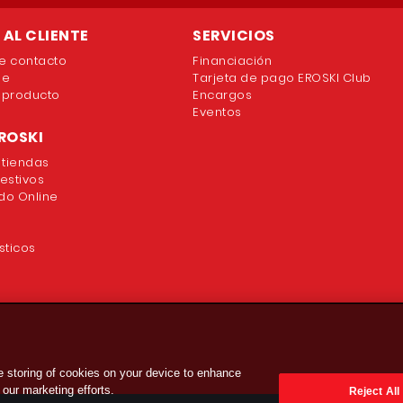
AL CLIENTE
SERVICIOS
e contacto
Financiación
ne
Tarjeta de pago EROSKI Club
 producto
Encargos
Eventos
ROSKI
 tiendas
festivos
o Online
sticos
he storing of cookies on your device to enhance
 our marketing efforts.
Reject All