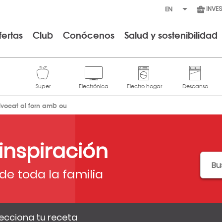
INVE
fertas
Club
Conócenos
Salud y sostenibilidad
lvocat al forn amb ou
 inspiración
de toda la familia
ecciona tu receta