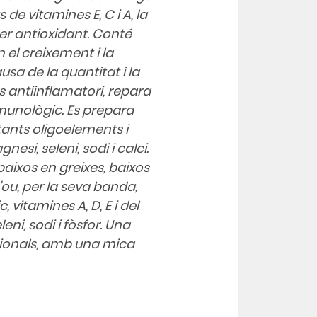
 de vitamines E, C i A, la
der antioxidant. Conté
en el creixement i la
sa de la quantitat i la
s antiinflamatori, repara
mmunològic. Es prepara
nts oligoelements i
esi, seleni, sodi i calci.
baixos en greixes, baixos
'ou, per la seva banda,
 vitamines A, D, E i del
leni, sodi i fòsfor. Una
cionals, amb una mica