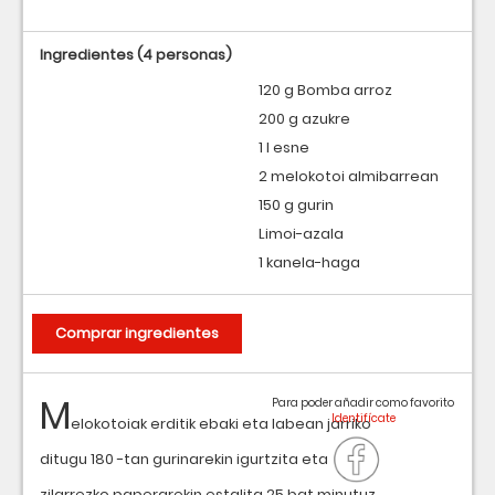
Ingredientes
(4 personas)
120 g Bomba arroz
200 g azukre
1 l esne
2 melokotoi almibarrean
150 g gurin
Limoi-azala
1 kanela-haga
Comprar ingredientes
M
Para poder añadir como favorito
elokotoiak erditik ebaki eta labean jarriko
ditugu 180 -tan gurinarekin igurtzita eta
zilarrezko paperarekin estalita 25 bat minutuz,