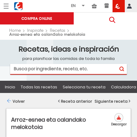
Menú
Eroski
COMPRA ONLINE
Home
Inspirate
Recetas
Arroz-esnea eta calandako melokotoia
Recetas, ideas e inspiración
para planificar las comidas de toda la familia
Inicio
Todas las recetas
Selecciona tu receta
Calculadora 
Volver
Receta anterior
Siguiente receta
Arroz-esnea eta calandako
Descargar
melokotoia