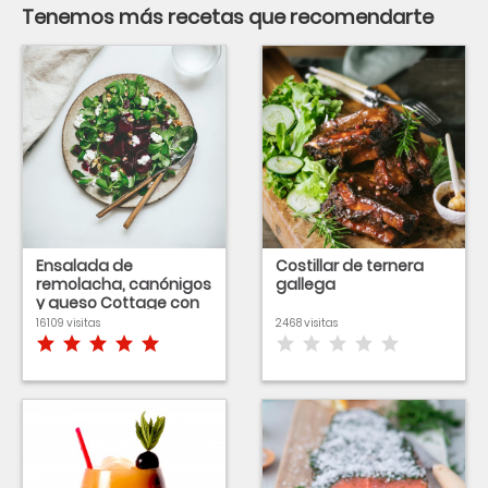
Tenemos más recetas que recomendarte
Ensalada de
Costillar de ternera
remolacha, canónigos
gallega
y queso Cottage con
aliño de mostaza y
16109 visitas
2468 visitas
miel