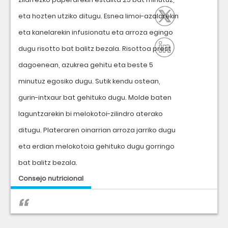
eta hozten utziko ditugu. Esnea limoi-azalarekin
eta kanelarekin infusionatu eta arroza egingo
dugu risotto bat balitz bezala. Risottoa prest
dagoenean, azukrea gehitu eta beste 5
minutuz egosiko dugu. Sutik kendu ostean,
gurin-intxaur bat gehituko dugu. Molde baten
laguntzarekin bi melokotoi-zilindro aterako
ditugu. Plateraren oinarrian arroza jarriko dugu
eta erdian melokotoia gehituko dugu gorringo
bat balitz bezala.
Consejo nutricional