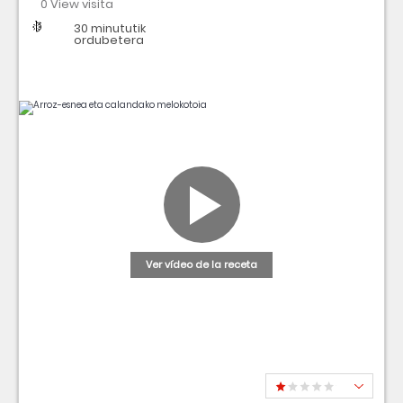
0 View visita
Dificultad
Tiempo
30 minututik
ordubetera
Ver vídeo de la receta